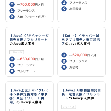
750,000
円／月
フリーランス
700,000
〜
円／月
高田馬場
フリーランス
大崎（リモート併用）
【Java】CRMパッケージ
【Kotlin】ドライバー端
開発支援／フルリモート
末アプリ開発／東京都港
のJava求人案件
区
のJava求人案件
リモートOK
620,000
〜
円／月
650,000
〜
円／月
フリーランス
フリーランス
浜松町
フルリモート
【Java上流】マイグレに
【Java】AI駆動型開発実
伴う要件定義対応／東京
装・定着支援／フルリモ
都江東区（リモート併
ート
のJava求人案件
用）
のJava求人案件
リモートOK
リモートOK