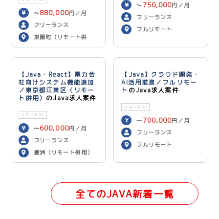
750,000
〜
円／月
880,000
〜
円／月
フリーランス
フリーランス
フルリモート
東陽町（リモート併
用）
【Java・React】電力会
【Java】クラウド開発・
社向けシステム機能追加
AI活用推進／フルリモー
／東京都江東区（リモー
ト
のJava求人案件
ト併用）
のJava求人案件
リモートOK
リモートOK
700,000
〜
円／月
600,000
〜
円／月
フリーランス
フリーランス
フルリモート
豊洲（リモート併用）
全てのJAVA新着一覧