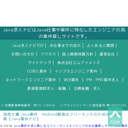
Java求人ナビはJava仕事や案件に特化したエンジニアの為
の案件探しサイトです。
|
|
|
Java求人ナビTOP
お仕事までの流れ
よくあるご質問
|
|
|
|
お問い合わせ
アクセス
個人情報保護方針
運営会社
|
サイトマップ
株式会社エムアイメイズ
|
|
COBOL案件
インフラエンジニア案件
|
|
|
ネットワークエンジニア案件
WEB案件
PM・PMO案件求人
|
柔道整復師求人・転職
法務転職・求人
◇派遣事業資格番号：特13-120054 ◇プライバシーマーク認定番号:第10823243
池尻大橋 Java案件・Android開発はフリーランスのための仕事検
索【Java案件ナビ】
TOP
© 2014
Java案件や求人探しならフリーランスエンジニアのお仕事探しサイトJava案件