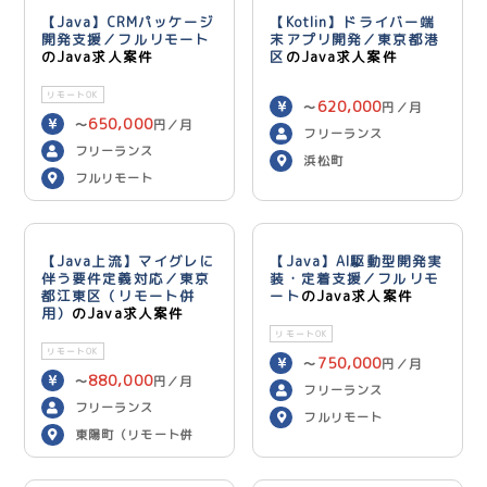
【Java】CRMパッケージ
【Kotlin】ドライバー端
開発支援／フルリモート
末アプリ開発／東京都港
のJava求人案件
区
のJava求人案件
リモートOK
620,000
〜
円／月
650,000
〜
円／月
フリーランス
フリーランス
浜松町
フルリモート
【Java上流】マイグレに
【Java】AI駆動型開発実
伴う要件定義対応／東京
装・定着支援／フルリモ
都江東区（リモート併
ート
のJava求人案件
用）
のJava求人案件
リモートOK
リモートOK
750,000
〜
円／月
880,000
〜
円／月
フリーランス
フリーランス
フルリモート
東陽町（リモート併
用）