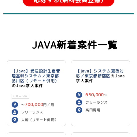
JAVA新着案件一覧
【Java】受注設計生産管
【java】システム更改対
理基幹システム／東京都
応／東京都新宿区
のJava
品川区（リモート併用）
求人案件
のJava求人案件
650,000
〜
リモートOK
750,000
円／月
フリーランス
700,000
〜
円／月
高田馬場
フリーランス
大崎（リモート併用）