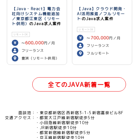
【Java・React】電力会
【Java】クラウド開発・
社向けシステム機能追加
AI活用推進／フルリモー
／東京都江東区（リモー
ト
のJava求人案件
ト併用）
のJava求人案件
リモートOK
リモートOK
700,000
〜
円／月
600,000
〜
円／月
フリーランス
フリーランス
フルリモート
豊洲（リモート併用）
全てのJAVA新着一覧
面談地：
東京都新宿区西新宿3-1-5新宿嘉泉ビル8F
交通アクセス：
都営大江戸線新宿駅徒歩5分
小田急線新宿駅徒歩10分
JR新宿駅徒歩10分
都営新宿線新宿駅徒歩5分
京王線新宿駅徒歩10分