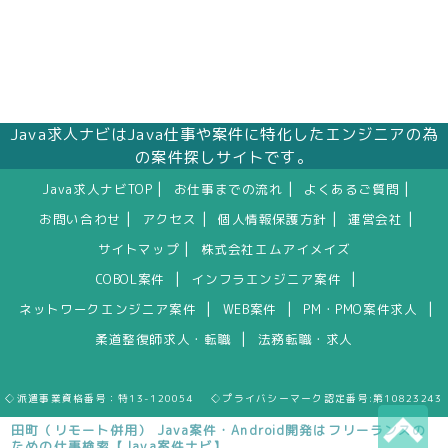
Java求人ナビはJava仕事や案件に特化したエンジニアの為
の案件探しサイトです。
|
|
|
Java求人ナビTOP
お仕事までの流れ
よくあるご質問
|
|
|
|
お問い合わせ
アクセス
個人情報保護方針
運営会社
|
サイトマップ
株式会社エムアイメイズ
|
|
COBOL案件
インフラエンジニア案件
|
|
|
ネットワークエンジニア案件
WEB案件
PM・PMO案件求人
|
柔道整復師求人・転職
法務転職・求人
◇派遣事業資格番号：特13-120054 ◇プライバシーマーク認定番号:第10823243
田町（リモート併用） Java案件・Android開発はフリーランスの
ための仕事検索【Java案件ナビ】