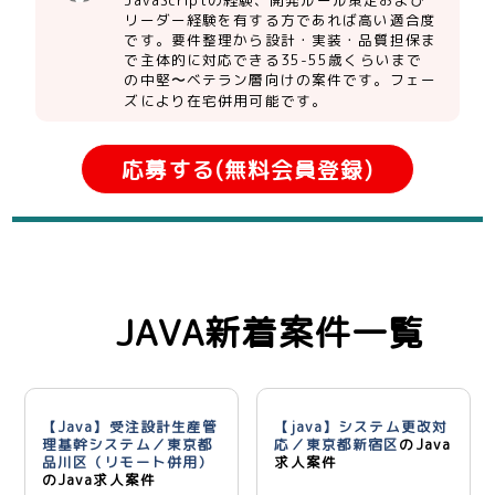
JavaScriptの経験、開発ルール策定および
リーダー経験を有する方であれば高い適合度
です。要件整理から設計・実装・品質担保ま
で主体的に対応できる35-55歳くらいまで
の中堅〜ベテラン層向けの案件です。フェー
ズにより在宅併用可能です。
応募する(無料会員登録)
JAVA新着案件一覧
【Java】受注設計生産管
【java】システム更改対
理基幹システム／東京都
応／東京都新宿区
のJava
品川区（リモート併用）
求人案件
のJava求人案件