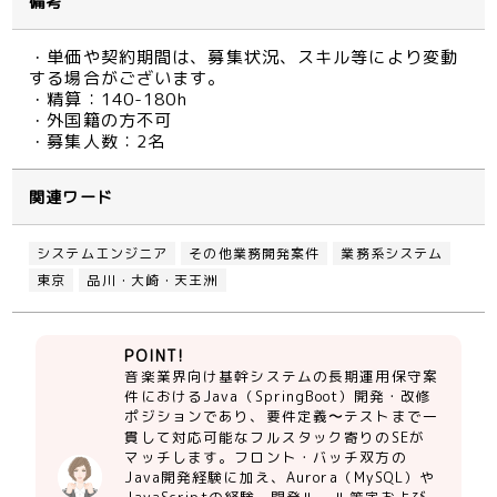
備考
・単価や契約期間は、募集状況、スキル等により変動
する場合がございます。
・精算：140-180h
・外国籍の方不可
・募集人数：2名
関連ワード
システムエンジニア
その他業務開発案件
業務系システム
東京
品川・大崎・天王洲
POINT!
音楽業界向け基幹システムの長期運用保守案
件におけるJava（SpringBoot）開発・改修
ポジションであり、要件定義〜テストまで一
貫して対応可能なフルスタック寄りのSEが
マッチします。フロント・バッチ双方の
Java開発経験に加え、Aurora（MySQL）や