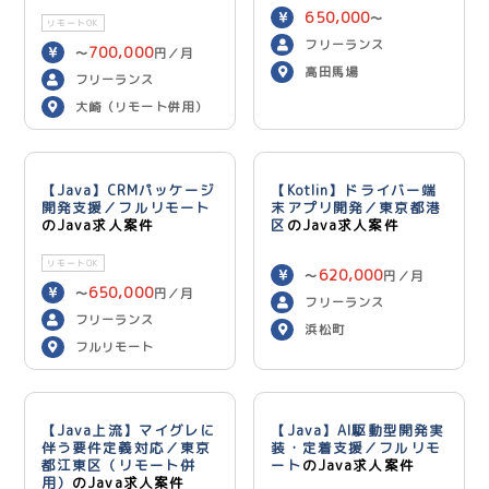
650,000
〜
リモートOK
750,000
円／月
フリーランス
700,000
〜
円／月
高田馬場
フリーランス
大崎（リモート併用）
【Java】CRMパッケージ
【Kotlin】ドライバー端
開発支援／フルリモート
末アプリ開発／東京都港
のJava求人案件
区
のJava求人案件
リモートOK
620,000
〜
円／月
650,000
〜
円／月
フリーランス
フリーランス
浜松町
フルリモート
【Java上流】マイグレに
【Java】AI駆動型開発実
伴う要件定義対応／東京
装・定着支援／フルリモ
都江東区（リモート併
ート
のJava求人案件
用）
のJava求人案件