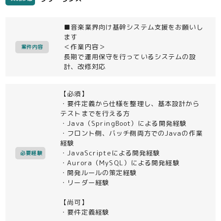
■音楽業界向け基幹システム支援をお願いし
ます
＜作業内容＞
案件内容
長期で運用保守を行っているシステムの設
計、改修対応
【必須】
・要件定義から仕様を整理し、基本設計から
テストまでを行える方
・Java（SpringBoot）による開発経験
・フロント側、バッチ側両方でのJavaの作業
経験
・JavaScripteによる開発経験
必要経験
・Aurora（MySQL）による開発経験
・開発ルールの策定経験
・リーダー経験
【尚可】
・要件定義経験