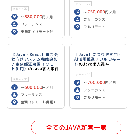
リモートOK
リモートOK
750,000
〜
円／月
880,000
〜
円／月
フリーランス
フリーランス
フルリモート
東陽町（リモート併
用）
【Java・React】電力会
【Java】クラウド開発・
社向けシステム機能追加
AI活用推進／フルリモー
／東京都江東区（リモー
ト
のJava求人案件
ト併用）
のJava求人案件
リモートOK
リモートOK
700,000
〜
円／月
600,000
〜
円／月
フリーランス
フリーランス
フルリモート
豊洲（リモート併用）
全てのJAVA新着一覧