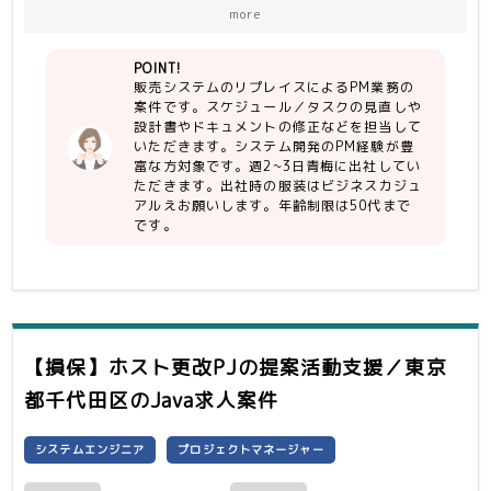
→実装対応も問題ない方
more
・WBS（スケジュール）の策定経験
POINT!
【尚可】
販売システムのリプレイスによるPM業務の
・COBOLでの開発経験
案件です。スケジュール／タスクの見直しや
設計書やドキュメントの修正などを担当して
いただきます。システム開発のPM経験が豊
富な方対象です。週2~3日青梅に出社してい
ただきます。出社時の服装はビジネスカジュ
アルえお願いします。年齢制限は50代まで
です。
【損保】ホスト更改PJの提案活動支援／東京
都千代田区
のJava求人案件
システムエンジニア
プロジェクトマネージャー