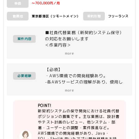
〜700,000円／月
単価
東京都港区（リモートメイン）
フリーランス
勤務地
契約形態
■社員代替業務（新契約システム保守）
の対応をお願いします
案件内容
＜作業内容＞
・新契約システム保守開発の社員代替
more
（新契約システム案件における設計書／
テスト計画レビュー、他システム、他部
【必須】
署、ユーザーとの調整等の案件推進）
・AWS環境での開発経験あり。
必要経験
-各AWSサービスの理解があり、使用し
たことがある。
more
(ECS、S3、Aurora、PostgreSQL、
fargate、CloudWatch等)
POINT!
新契約システムの保守開発における社員代替
・アプリケーション開発の経験がある
ポジションの募集です。主な業務は、設計書
-開発の流れを理解している。ユーザー
やテスト計画のレビュー、他システム・部
要件定義、システム要件定義、機能設計
署・ユーザーとの調整・案件推進など。
書について理解でき、レビュー経験があ
AWS環境での開発経験があり、Java・
る
SQL・Shellを用いたアプリ開発経験をお持