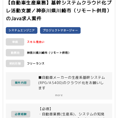
以上）
【自動車生産業務】基幹システムクラウド化プ
・Javaを用いたシステム開発経験（3年
レ活動支援／神奈川県川崎市（リモート併用）
以上）
・MySQL および GitHub の利用経験
のJava求人案件
・HTML、CSS（SCSS）の経験
システムエンジニア
プロジェクトマネージャー
【尚可】
・Docker、AWSの知見・利用経験
スキル見合い
単価
・会員サイトシステムの開発経験
神奈川県川崎市（リモート併用）
勤務地
フリーランス
契約形態
■自動車メーカーの生産系基幹システム
(RPG/AS400)のクラウド化をお願いし
案件内容
ます
タイの日系自動車メーカーの生産系基幹
more
システム(RPG/AS400)をクラウド化
＋Javaベースの新アーキテクチャへ移
【必須】
行する 大規模モダナイゼーションプロ
・自動車業務(生産系)、システムの知見
ジェクト。
必要経験