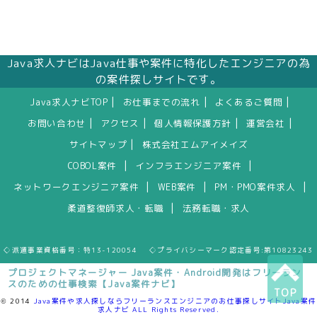
Java求人ナビはJava仕事や案件に特化したエンジニアの為
の案件探しサイトです。
|
|
|
Java求人ナビTOP
お仕事までの流れ
よくあるご質問
|
|
|
|
お問い合わせ
アクセス
個人情報保護方針
運営会社
|
サイトマップ
株式会社エムアイメイズ
|
|
COBOL案件
インフラエンジニア案件
|
|
|
ネットワークエンジニア案件
WEB案件
PM・PMO案件求人
|
柔道整復師求人・転職
法務転職・求人
◇派遣事業資格番号：特13-120054 ◇プライバシーマーク認定番号:第10823243
プロジェクトマネージャー Java案件・Android開発はフリーラン
スのための仕事検索【Java案件ナビ】
TOP
© 2014
Java案件や求人探しならフリーランスエンジニアのお仕事探しサイトJava案件
求人ナビ ALL Rights Reserved.