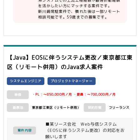
系システムでの上流工程経験や顧客折衝経験
を活かしたい方にマッチする案件です。
新川崎常駐案件で、慣れた後は一部リモート
相談可能です。59歳までの募集です。
【Java】EOSに伴うシステム更改／東京都江東
区（リモート併用）
のJava求人案件
システムエンジニア
プロジェクトマネージャー
・PL：〜850,000円／月 ・要員：〜700,000円／月
単価
東京都江東区（リモート併用）
フリーランス
勤務地
契約形態
■某リース会社 Web与信システム
（EOSに伴うシステム更改）の対応をお
案件内容
願いします