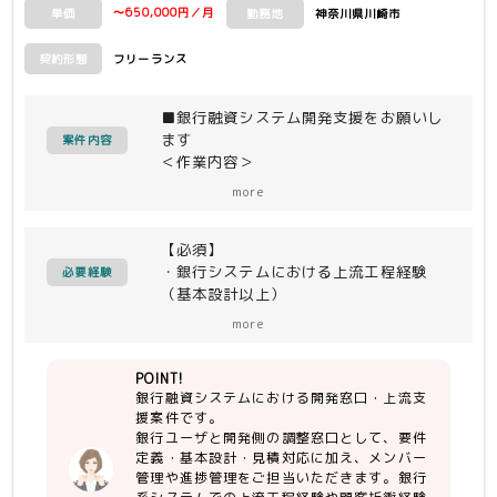
〜650,000円／月
神奈川県川崎市
単価
勤務地
フリーランス
契約形態
■銀行融資システム開発支援をお願いし
ます
案件内容
＜作業内容＞
・銀行ユーザと開発側の調整窓口対応
more
・銀行問合せ対応
・要件定義、見積、基本設計等
【必須】
・メンバー（2〜3名）の取り纏め
・銀行システムにおける上流工程経験
・作業割振り、進捗管理
必要経験
（基本設計以上）
・管理経験（進捗確認や業務の振り分け
＜開発環境＞
more
など）
java、COBOL
POINT!
【尚可】
銀行融資システムにおける開発窓口・上流支
・銀行ユーザとの折衝、調整経験
援案件です。
・融資業務知識、または融資システム開
銀行ユーザと開発側の調整窓口として、要件
発経験
定義・基本設計・見積対応に加え、メンバー
管理や進捗管理をご担当いただきます。銀行