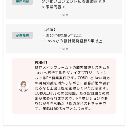
ダン化プロジェクトに参画頂きます
案件内容
験（新契約であればより◎）
＜作業内容＞
既存メインフレームシステムのCOBOL
more
コードをJavaに移行していく上での、
お客様との折衝、及び設計周りの対応
【必須】
・開発PM経験5年以上
必要経験
・Javaでの設計開発経験3年以上
・COBOLでの設計開発経験3年以上
more
・積極的なコミュニケーション能力
・長期参画出来る方
POINT!
既存メインフレーム上の顧客管理システムを
【尚可】
Javaへ移行するモダナイズプロジェクトに
・富士通製メインフレームシステムの経
おけるPM募集案件です。COBOLとJava両方
験
の開発知識を活かしながら、顧客折衝や設計
対応など上流工程を主導していただきます。
COBOL,Javaの開発知識、及び設計周りの対
応が求められますので、PMポジションであ
りながら手も動かせる方がベストマッチで
す。年齢は60代までとなります。