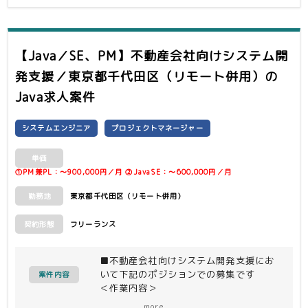
【Java／SE、PM】不動産会社向けシステム開
発支援／東京都千代田区（リモート併用）
の
Java求人案件
システムエンジニア
プロジェクトマネージャー
単価
①PM兼PL：〜900,000円／月 ②JavaSE：〜600,000円／月
東京都千代田区（リモート併用）
勤務地
フリーランス
契約形態
■不動産会社向けシステム開発支援にお
いて下記のポジションでの募集です
案件内容
＜作業内容＞
①PM兼PL
more