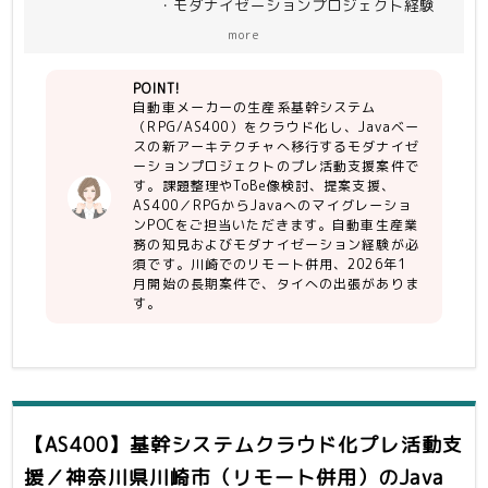
・モダナイゼーションプロジェクト経験
（一部機能はERP（SAP）へ移行。部品
（RPG→Java、COBOL→Java等）
表等の残った機能をJava化）
more
プレ活動支援ならびにアフターの支援
【尚可】
（要件定義から設計、モダナイゼーショ
POINT!
・英語でのコミュニケーション
ン実装、
自動車メーカーの生産系基幹システム
・大手ベンダー開発プロセス経験
テスト、移行・保守まで）を一気通貫で
（RPG/AS400）をクラウド化し、Javaベー
・AWS・Oracleの認定資格
支援予定。
スの新アーキテクチャへ移行するモダナイゼ
ーションプロジェクトのプレ活動支援案件で
＜作業内容＞
す。課題整理やToBe像検討、提案支援、
・商談支援（課題可視化／モダナイ方針
AS400／RPGからJavaへのマイグレーショ
策定／提案書執筆）
ンPOCをご担当いただきます。自動車生産業
務の知見およびモダナイゼーション経験が必
・業務／システム課題整理、ToBe像の
須です。川崎でのリモート併用、2026年1
検討
月開始の長期案件で、タイへの出張がありま
・AS400/RPG → Javaマイグレーショ
す。
ンツールのPOC支援
＜スケジュール＞
2026/1〜3月 ブレ要件定義
4月〜 要件定義〜
【AS400】基幹システムクラウド化プレ活動支
援／神奈川県川崎市（リモート併用）
のJava