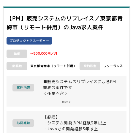
【PM】販売システムのリプレイス／東京都青
梅市（リモート併用）
のJava求人案件
プロジェクトマネージャー
〜800,000円／月
単価
東京都青梅市（リモート併用）
フリーランス
勤務地
契約形態
■販売システムのリプレイスによるPM
業務の案件です
案件内容
＜作業内容＞
・スケジュール／タスクの見直し
more
・設計書やドキュメントの修正
・コーディングルールの修正
【必須】
・実装
・システム開発のPM経験3年以上
必要経験
・Javaでの開発経験3年以上