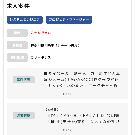
求人案件
システムエンジニア
プロジェクトマネージャー
スキル見合い
単価
神奈川県川崎市（リモート併用）
勤務地
フリーランス
契約形態
■タイの日系自動車メーカーの生産系基
幹システム(RPG/AS400)をクラウド化
案件内容
＋Javaベースの新アーキテクチャへ移
行する 大規模モダナイゼーションプロ
more
ジェクト。
（一部機能はERP（SAP）へ移行。部品
【必須】
表等の残った機能をJava化）
・IBM i / AS400 / RPG / DB2 の知識
プレ活動支援ならびにアフターの支援
必要経験
・自動車(生産系)業務、システムの知見
（要件定義から設計、モダナイゼーショ
・モダナイゼーションプロジェクト経験
ン実装、テスト、移行・保守まで）を一
more
（RPG→Java、COBOL→Java 等）
気通貫で支援予定