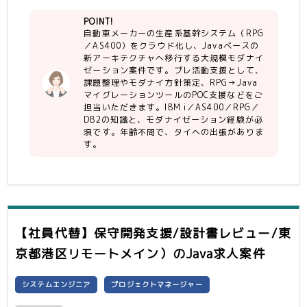
＜作業内容＞
POINT!
【尚可】
・商談支援（課題可視化／モダナイ方針
自動車メーカーの生産系基幹システム（RPG
・英語でのコミュニケーション
策定／提案書執筆）
／AS400）をクラウド化し、Javaベースの
・自動車モダナイゼーションプロジェク
・業務／システム課題整理、ToBe像の
新アーキテクチャへ移行する大規模モダナイ
ト経験（RPG→Java、COBOL→Java
検討
ゼーション案件です。プレ活動支援として、
等）
・RPG → Java マイグレーションツー
課題整理やモダナイ方針策定、RPG→Java
ルのPOC支援
マイグレーションツールのPOC支援などをご
担当いただきます。IBM i／AS400／RPG／
DB2の知識と、モダナイゼーション経験が必
＜募集ポジション＞
須です。年齢不問で、タイへの出張がありま
・AS400有識者（RPG→Javaへの変換
す。
経験者歓迎）1名
・リライトツールのPoc評価
・AS400/RPGの業務分析経験、または
モダナイゼーション要件定義経験
・システム連携・全体アーキテクチャ設
計スキル
※自動車業界の知見があれば尚可
【社員代替】保守開発支援/設計書レビュー/東
京都港区リモートメイン）
のJava求人案件
＜スケジュール＞
2026/1〜3,4 ブレ要件定義
2026/4〜 要件定義〜
システムエンジニア
プロジェクトマネージャー