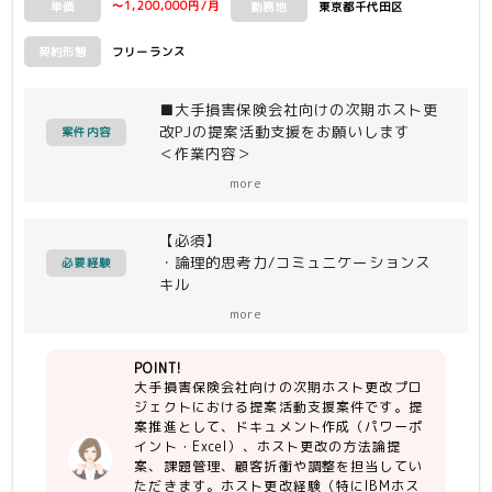
〜1,200,000円/月
東京都千代田区
単価
勤務地
フリーランス
契約形態
■大手損害保険会社向けの次期ホスト更
改PJの提案活動支援をお願いします
案件内容
＜作業内容＞
・提案推進
more
・ドキュメント作成(パワポ、Excel)
・ホスト更改の方法論の提案
【必須】
・課題管理
・論理的思考力/コミュニケーションス
・顧客折衝、調整
必要経験
キル
・ホスト更改経験（メインフレーム更改
more
PJの立ち上げから参画）
└IBMホストからjavaへのリライト経験
POINT!
・提案活動の経験
大手損害保険会社向けの次期ホスト更改プロ
ジェクトにおける提案活動支援案件です。提
案推進として、ドキュメント作成（パワーポ
イント・Excel）、ホスト更改の方法論提
案、課題管理、顧客折衝や調整を担当してい
ただきます。ホスト更改経験（特にIBMホス