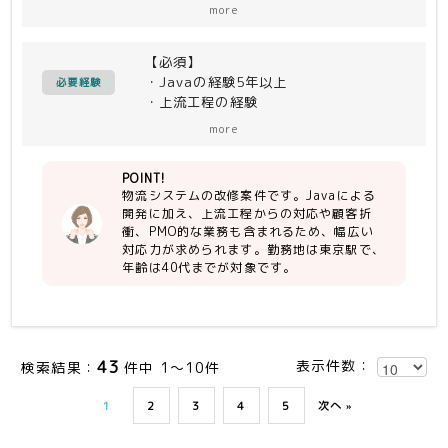
き、
more
開発、顧客折衝、PMO的動きまで
【必須】
・Javaの経験5年以上
必要経験
・上流工程の経験
・PMO的動きをしたことがある方
more
POINT!
物流システムの改修案件です。Javaによる
開発に加え、上流工程からの対応や顧客折
衝、PMO的な業務も含まれるため、幅広い
対応力が求められます。勤務地は東京駅で、
年齢は40代までが対象です。
43
表示件数：
検索結果：
件中 1～10件
1
2
3
4
5
次へ »