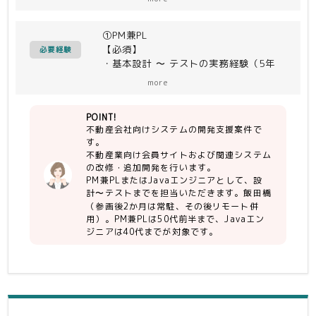
不動産会社向けシステムの開発支援プロ
ジェクトにて、PMおよびPLとしてご参
①PM兼PL
画いただきます。
【必須】
エンジニアの工数管理や実装方法の検
必要経験
・基本設計 〜 テストの実務経験（5年
討、テスト計画策定、ステークホルダー
以上）
との折衝など、
more
・Javaを用いたシステム開発経験（5年
プロジェクトの要（かなめ）として、管
以上）
理と現場推進の両方を担っていただく重
POINT!
・MySQL および GitHub の利用経験
要なポジションです。
不動産会社向けシステムの開発支援案件で
・開発リーダー経験（2〜3年以上）
す。
・プロジェクトマネジメント経験（3年
②Javaエンジニア
不動産業向け会員サイトおよび関連システム
以上）
不動産業向け会員サイトおよび関連シス
の改修・追加開発を行います。
テムの設計・開発・テスト業務を担当い
PM兼PLまたはJavaエンジニアとして、設
【尚可】
ただきます。
計〜テストまでを担当いただきます。飯田橋
・Docker、AWSの知見・利用経験
既存システムの改修や新機能追加がメイ
（参画後2か月は常駐、その後リモート併
・HTML、CSS（SCSS）の経験
ンとなり、Javaを中心としたWebアプ
用）。PM兼PLは50代前半まで、Javaエン
ジニアは40代までが対象です。
・会員サイトシステムの開発経験
リケーション開発において、チーム内で
・アジャイル開発の経験
の設計検討や実装のリードを行っていた
だくポジションです。
②Javaエンジニア
【必須】
・基本設計 〜 テストの実務経験（3年