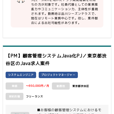
※言語：Java、SQL、shell
ちの方が対象です。社員代替としての業務推
進力やコミュニケーション力、主体性が重視
されます。勤務地は品川シーズンテラスで、
・社員代替業務を遂行する上での業務的
現在はリモート業務中心です。但し、案件都
素養を有している
合による出社可能性があります。
-課題整理、コミュニケーション力、主
体的行動力
・未経験の業務について前向きに対応い
ただけること
-AWS環境システム保守の社員代替業務
の為、そのAWSと当該環境での開発を
【PM】顧客管理システムJava化PJ／東京都渋
実施したことのある知見を前提として募
谷区
のJava求人案件
集しております。
また、社員代替という業務性質上、業務
案件の推進なども担当する為、未経験の
システムエンジニア
プロジェクトマネージャー
業務であっても取り組んでいただけるこ
とが必要となります。
〜650,000円／月
東京都渋谷区
単価
勤務地
※業務に関する知識については、既存メ
ンバーでのフォローが可能です
フリーランス
契約形態
【尚可】
■お客様の顧客管理システムにおけるモ
・生命保険業界での開発もしくは業務経