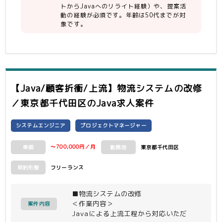
トからJavaへのリライト経験）や、提案活
動の経験が必須です。年齢は50代までが対
象です。
【Java/顧客折衝/上流】物流システムの改修
／東京都千代田区
のJava求人案件
システムエンジニア
プロジェクトマネージャー
〜700,000円／月
東京都千代田区
単価
勤務地
フリーランス
契約形態
■物流システムの改修
＜作業内容＞
案件内容
Javaによる上流工程から対応いただ