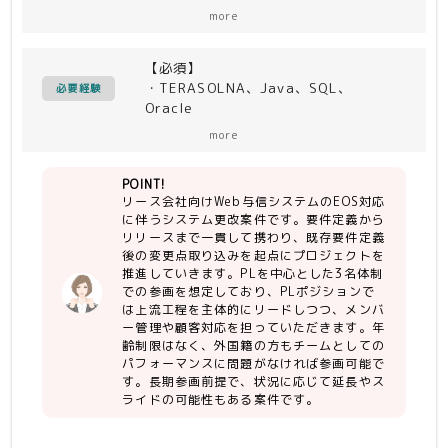
＜作業内容＞
more
・要件定義からリリースまで
【必須】
・TERASOLNA、Java、SQL、
必要経験
Oracle
・PLは上流工程（要件定義）問題なく
more
進められること、
プライマリの社員代替になりえるような
POINT!
言動が可能であること
リース会社向けWeb与信システムのEOS対応
に伴うシステム更改案件です。要件定義から
リリースまで一貫して携わり、既存要件定義
後の変更点取り込みを起点にプロジェクトを
推進していきます。PLを中心とした3名体制
での参画を想定しており、PLポジションで
は上流工程を主体的にリードしつつ、メンバ
ー管理や顧客対応を担っていただきます。年
齢制限はなく、外国籍の方もチームとしての
パフォーマンスに問題がなければ参画可能で
す。長期参画前提で、状況に応じて延長やス
ライドの可能性もある案件です。