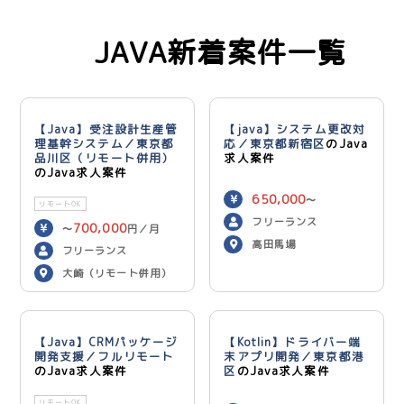
JAVA新着案件一覧
【Java】受注設計生産管
【java】システム更改対
理基幹システム／東京都
応／東京都新宿区
のJava
品川区（リモート併用）
求人案件
のJava求人案件
650,000
〜
リモートOK
750,000
円／月
フリーランス
700,000
〜
円／月
高田馬場
フリーランス
大崎（リモート併用）
【Java】CRMパッケージ
【Kotlin】ドライバー端
開発支援／フルリモート
末アプリ開発／東京都港
のJava求人案件
区
のJava求人案件
リモートOK