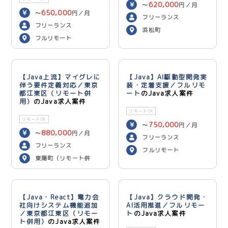
620,000
〜
円／月
650,000
〜
円／月
フリーランス
フリーランス
浜松町
フルリモート
【Java上流】マイグレに
【Java】AI駆動型開発実
伴う要件定義対応／東京
装・定着支援／フルリモ
都江東区（リモート併
ート
のJava求人案件
用）
のJava求人案件
リモートOK
リモートOK
750,000
〜
円／月
880,000
〜
円／月
フリーランス
フリーランス
フルリモート
東陽町（リモート併
用）
【Java・React】電力会
【Java】クラウド開発・
社向けシステム機能追加
AI活用推進／フルリモー
／東京都江東区（リモー
ト
のJava求人案件
ト併用）
のJava求人案件