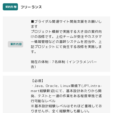
フリーランス
契約形態
■ブライダル関連サイト開発支援をお願いし
ます
プロジェクト横断で実施する大き目の案件向
けの改修です。上位チームが受注やカスタマ
ー情報管理などの基幹システムを担当中、上
案件内容
記プロジェクトにて発生する改修を実施しま
す。
現在の体制：7名体制（インフラメンバー
含）
【必須】
・Java, Oracle, Linux環境下(JP1,intra-
mart経験歓迎)にて、基本設計あたりから開
発、テストと一連の作業をある程度単独で遂
行可能なレベル
※基本設計経験レベルはそれほど重視してお
りませんが、全く経験無しも厳しい。