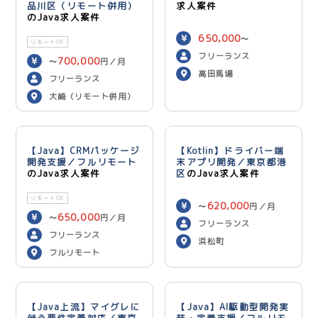
品川区（リモート併用）
求人案件
のJava求人案件
650,000
〜
リモートOK
750,000
円／月
フリーランス
700,000
〜
円／月
高田馬場
フリーランス
大崎（リモート併用）
【Java】CRMパッケージ
【Kotlin】ドライバー端
開発支援／フルリモート
末アプリ開発／東京都港
のJava求人案件
区
のJava求人案件
リモートOK
620,000
〜
円／月
650,000
〜
円／月
フリーランス
フリーランス
浜松町
フルリモート
【Java上流】マイグレに
【Java】AI駆動型開発実