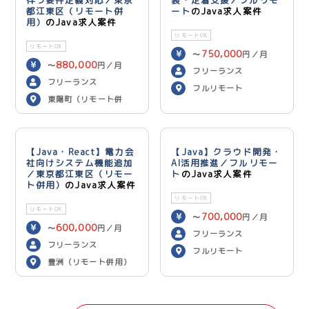
伴う要件定義対応／東京
装・定着支援／フルリモ
都江東区（リモート併
ート
のJava求人案件
用）
のJava求人案件
リモートOK
リモートOK
750,000
〜
円／月
880,000
〜
円／月
フリーランス
フリーランス
フルリモート
東陽町（リモート併
用）
【Java・React】電力会
【Java】クラウド開発・
社向けシステム機能追加
AI活用推進／フルリモー
／東京都江東区（リモー
ト
のJava求人案件
ト併用）
のJava求人案件
リモートOK
リモートOK
700,000
〜
円／月
600,000
〜
円／月
フリーランス
フリーランス
フルリモート
豊洲（リモート併用）