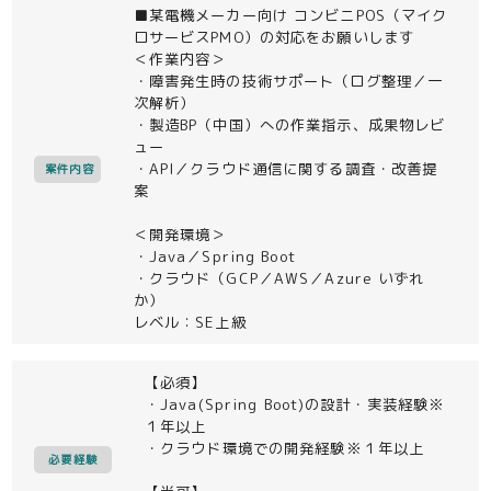
■某電機メーカー向け コンビニPOS（マイク
ロサービスPMO）の対応をお願いします
＜作業内容＞
・障害発生時の技術サポート（ログ整理／一
次解析）
・製造BP（中国）への作業指示、成果物レビ
ュー
・API／クラウド通信に関する調査・改善提
案件内容
案
＜開発環境＞
・Java／Spring Boot
・クラウド（GCP／AWS／Azure いずれ
か）
レベル：SE上級
【必須】
・Java(Spring Boot)の設計・実装経験※
１年以上
・クラウド環境での開発経験※１年以上
必要経験