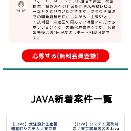
サポート、API／クラウド通信の調査・改善
提案、製造BPへの作業指示や成果物レビュ
ーなどをご担当いただきます。クラウド環境
での開発経験を活かしながら、上級SEとし
て技術面・推進面の両方でご活躍いただける
ポジションです。大崎常駐案件ですが、業務
習熟後は週1回程度のリモート相談可能で
す。
応募する(無料会員登録)
JAVA新着案件一覧
【Java】受注設計生産管
【java】システム更改対
理基幹システム／東京都
応／東京都新宿区
のJava