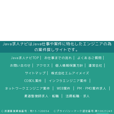
Java求人ナビはJava仕事や案件に特化したエンジニアの為
の案件探しサイトです。
|
|
|
Java求人ナビTOP
お仕事までの流れ
よくあるご質問
|
|
|
|
お問い合わせ
アクセス
個人情報保護方針
運営会社
|
サイトマップ
株式会社エムアイメイズ
|
|
COBOL案件
インフラエンジニア案件
|
|
|
ネットワークエンジニア案件
WEB案件
PM・PMO案件求人
|
柔道整復師求人・転職
法務転職・求人
◇派遣事業資格番号：特13-120054 ◇プライバシーマーク認定番号:第10823243