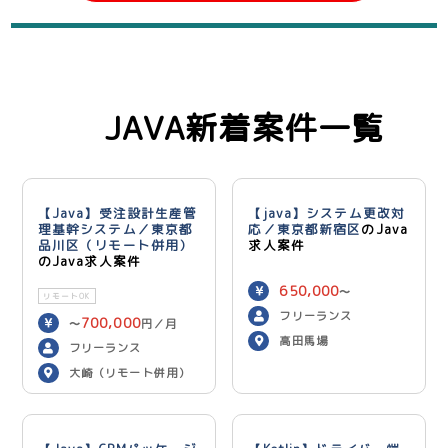
JAVA新着案件一覧
【Java】受注設計生産管
【java】システム更改対
理基幹システム／東京都
応／東京都新宿区
のJava
品川区（リモート併用）
求人案件
のJava求人案件
650,000
〜
リモートOK
750,000
円／月
フリーランス
700,000
〜
円／月
高田馬場
フリーランス
大崎（リモート併用）