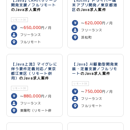
【Java】CRMパッケージ
【Kotlin】ドライバー端
開発支援／フルリモート
末アプリ開発／東京都港
のJava求人案件
区
のJava求人案件
リモートOK
620,000
〜
円／月
650,000
〜
円／月
フリーランス
フリーランス
浜松町
フルリモート
【Java上流】マイグレに
【Java】AI駆動型開発実
伴う要件定義対応／東京
装・定着支援／フルリモ
都江東区（リモート併
ート
のJava求人案件
用）
のJava求人案件
リモートOK
リモートOK
750,000
〜
円／月
880,000
〜
円／月
フリーランス
フリーランス
フルリモート
東陽町（リモート併
用）