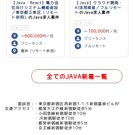
【Java・React】電力会
【Java】クラウド開発・
社向けシステム機能追加
AI活用推進／フルリモー
／東京都江東区（リモー
ト
のJava求人案件
ト併用）
のJava求人案件
リモートOK
リモートOK
700,000
〜
円／月
600,000
〜
円／月
フリーランス
フリーランス
フルリモート
豊洲（リモート併用）
全てのJAVA新着一覧
面談地：
東京都新宿区西新宿3-1-5新宿嘉泉ビル8F
交通アクセス：
都営大江戸線新宿駅徒歩5分
小田急線新宿駅徒歩10分
JR新宿駅徒歩10分
都営新宿線新宿駅徒歩5分
京王線新宿駅徒歩10分