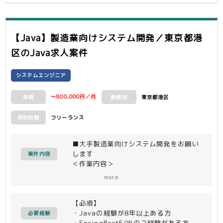
【Java】製造業向けシステム開発／東京都港
区
のJava求人案件
システムエンジニア
〜800,000円／月
東京都港区
単価
勤務地
フリーランス
契約形態
■大手製造業向けシステム開発をお願い
します
案件内容
＜作業内容＞
上記お客様が使用するシステムの基本設
more
計、開発、テストを担当いただきます
【必須】
・Javaの経験が8年以上ある方
必要経験
・SpringBootF/Wのご経験がある方