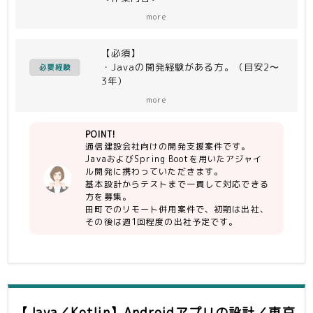
・通信建設会社向け開発支援作業を担当
more
していただきます
・アジャイル開発（設計〜リリース）
【必須】
・Javaの開発経験がある方。（目安2〜
＜開発環境＞
必要経験
3年）
Java、Javascript、PostgreSQL、
・基本設計からテストまでのご経験があ
Spring Bootなど
more
る方。
・Spring Bootを使用した開発経験があ
POINT!
る方。
通信建設会社向けの開発支援案件です。
・１人称で対応できる方
JavaおよびSpring Bootを用いたアジャイ
ル開発に携わっていただきます。
【尚可】
基本設計からテストまで一貫して対応できる
・会計に関する知見
方を募集。
田町でのリモート併用案件で、初期は出社、
その後は週1回程度の出社予定です。
【Java／Kotlin】Androidアプリの設計／東京