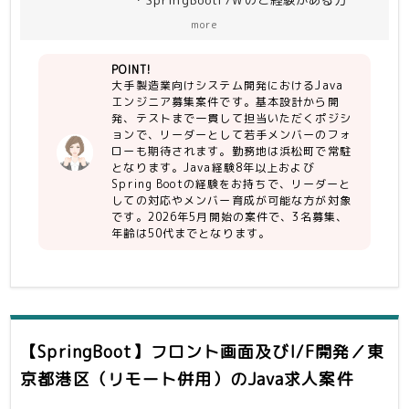
・リーダー及び技術的に若手の面倒が見
more
れる方
・勤怠、コミュニケーション面問題ない
POINT!
方
大手製造業向けシステム開発におけるJava
エンジニア募集案件です。基本設計から開
【尚可】
発、テストまで一貫して担当いただくポジシ
・DB移行のご経験がある方
ョンで、リーダーとして若手メンバーのフォ
・API開発の知見がある方
ローも期待されます。勤務地は浜松町で常駐
・AWS Lambdaの知見がある方
となります。Java経験8年以上および
Spring Bootの経験をお持ちで、リーダーと
しての対応やメンバー育成が可能な方が対象
です。2026年5月開始の案件で、3名募集、
年齢は50代までとなります。
【SpringBoot】フロント画面及びI/F開発／東
京都港区（リモート併用）
のJava求人案件