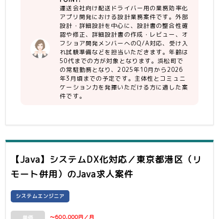
・構成管理ツール経験（現場ではgit使
を調査および修正
運送会社向け配送ドライバー用の業務効率化
用）
顧客指摘事項の修正および水平展開
アプリ開発における設計業務案件です。外部
設計・詳細設計を中心に、設計書の整合性確
【人物】
-詳細設計
認や修正、詳細設計書の作成・レビュー、オ
・スケジュール／工数も考慮して対応出
外部設計書を元に詳細設計書を作成、レ
フショア開発メンバーへのQ/A対応、受け入
来る人
ビュー対応
れ試験準備などを担当いただきます。年齢は
・主体的に業務をこなせる方
50代までの方が対象となります。浜松町で
・コミュニケーションに長けてる方
の常駐勤務となり、2025年10月から2026
-開発工程以降
年3月頃までの予定です。主体性とコミュニ
・勤怠が安定している方
PGメンバー（オフショア）からの設計
ケーション力を発揮いただける方に適した案
内容に関する質疑応答対応。
件です。
単体テスト仕様の補助やレビュー対応
受け入れ試験準備
【Java】システムDX化対応／東京都港区（リ
モート併用）
のJava求人案件
システムエンジニア
〜600,000円／月
単価