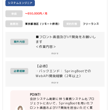
システムエンジニア
〜850,000円／月
単価
東京都港区（リモート併用）
フリーランス
勤務地
契約形態
■フロント画面及びI/F開発をお願いし
ます
案件内容
＜作業内容＞
業務改善に伴う会計システムの刷新を含
more
む業務のシステム化プロジェクトにてフ
ロント画面開発及びI/F開発を実施いた
【必須】
だけるメンバーを募集しております。
・バックエンド： SpringBootでの
現在、アジャイル手法にてフロント画面
必要経験
WebAPI開発経験（2年以上）
関連の開発を実施しております
※DIの基本的な知識
more
※Spring Webでの標準なREST APIの
作成経験
POINT!
・DB（MySQL）の実践的なスキル：
会計システム刷新に伴う業務システム化プロ
SQLクエリの作成経験（2年以上）
ジェクトにおいて、SpringBootを用いたフ
ロント画面およびI/F開発を担当いただく案