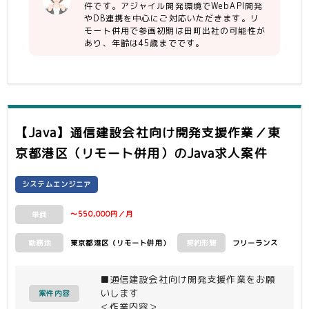
【尚可】
件です。アジャイル開発環境でWebAPI開発
・業務アプリの開発経験
やDB連携を中心にご対応いただきます。リ
※会計・経理関連の業務アプリの開発経
モート併用で参画初期は田町出社の可能性が
験があれば尚良し
あり、年齢は45歳までです。
・SpringBoot3.x（Java 17）での開
発経験
・フロントエンド開発：Vue.jsでの開
発経験
※仮想DOM、リアクティブデータバイ
ンディングの基礎知識
【Java】通信建設会社向け開発支援作業／東
※Vue.js(ver.3:Composition API) +
京都港区（リモート併用）
のJava求人案件
TypeScriptでの開発経験があれば尚良
し
※Element（Plus）UIの利用経験、共
システムエンジニア
通UIコンポーネントの作成経験があれば
尚良し
〜550,000円／月
単価
東京都港区（リモート併用）
フリーランス
勤務地
契約形態
■通信建設会社向け開発支援作業をお願
いします
案件内容
＜作業内容＞