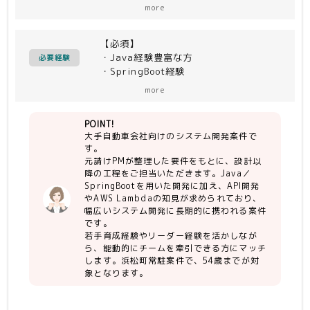
わせを行い、システム要件を固めた後の
more
設計以降の工程をご担当いただきます。
大手自動車会社の多岐にわたるシステム
【必須】
開発に携わる案件です。
・Java経験豊富な方
ご希望に応じて長期参画可能です。
必要経験
・SpringBoot経験
・API開発知見
more
・AWS Lambda知見
・若手育成経験
POINT!
・勤怠、コミュニケーション面に問題な
大手自動車会社向けのシステム開発案件で
い方
す。
元請けPMが整理した要件をもとに、設計以
【尚可】
降の工程をご担当いただきます。Java／
・ServiceNow経験
SpringBootを用いた開発に加え、API開発
やAWS Lambdaの知見が求められており、
【人物】
幅広いシステム開発に長期的に携われる案件
・若手メンバーの面倒を見られるリーダ
です。
若手育成経験やリーダー経験を活かしなが
ー経験者
ら、能動的にチームを牽引できる方にマッチ
・待ち姿勢ではなく能動的に作業できる
します。浜松町常駐案件で、54歳までが対
方
象となります。