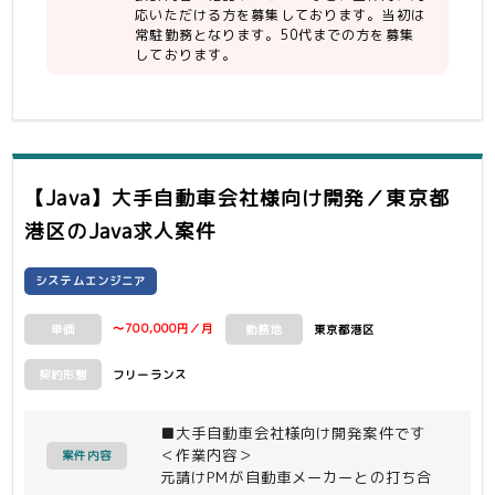
応いただける方を募集しております。当初は
常駐勤務となります。50代までの方を募集
しております。
【Java】大手自動車会社様向け開発／東京都
港区
のJava求人案件
システムエンジニア
〜700,000円／月
東京都港区
単価
勤務地
フリーランス
契約形態
■大手自動車会社様向け開発案件です
＜作業内容＞
案件内容
元請けPMが自動車メーカーとの打ち合