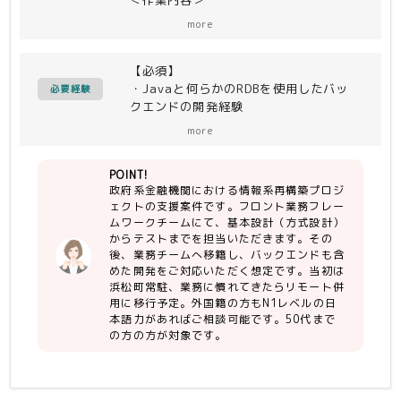
・フロントの業務フレームワークチーム
more
で基本設計（方式設計）〜テストまで
・どこかのタイミングで業務チームに移
【必須】
籍して頂く事を想定しており、こちらは
・Javaと何らかのRDBを使用したバッ
バックエンドも含めた開発になります。
必要経験
クエンドの開発経験
（開発工程から業務チーム入って頂く想
・Vue.jsやReactなどのフロント系
定）
more
FW/ライブラリを使用しての開発経験
・当初のフロントチームは2〜3名の少
・基本設計〜結合テストまでの経験
数での作業になるため、 自主的に推進
POINT!
ができる方が望ましい
政府系金融機関における情報系再構築プロジ
ェクトの支援案件です。フロント業務フレー
ムワークチームにて、基本設計（方式設計）
からテストまでを担当いただきます。その
後、業務チームへ移籍し、バックエンドも含
めた開発をご対応いただく想定です。当初は
浜松町常駐、業務に慣れてきたらリモート併
用に移行予定。外国籍の方もN1レベルの日
本語力があればご相談可能です。50代まで
の方の方が対象です。