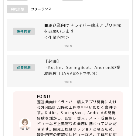
フリーランス
契約形態
■運送業向けドライバー端末アプリ開発
をお願いします
案件内容
＜作業内容＞
外部設計以降 ※開発はオフショア
more
設計、受入テスト、成果物レビュー等
【必須】
・Kotlin、SpringBoot、Androidの業
必要経験
務経験（JAVAのSEでも可）
・一人称で即戦力になる方
more
POINT!
運送業向けドライバー端末アプリ開発におけ
る外部設計以降の工程を担当いただく案件で
す。Kotlin、SpringBoot、Androidの開発
経験を活かし、設計・受入テスト・成果物レ
ビューなど上流寄りの業務に携わっていただ
きます。開発工程はオフショアとなるため、
設計内容の確認やレビューなど、主体的に対