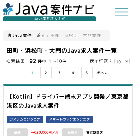
Java案件求人ナビ
Java案件・求人
›
田町・浜松町・大門案件
田町・浜松町・大門のJava求人案件一覧
92
表示件数：
検索結果：
件中 1～10件
1
2
3
4
5
次へ »
【Kotlin】ドライバー端末アプリ開発／東京都
港区
のJava求人案件
システムエンジニア
スマートフォンエンジニア
〜620,000円／月
東京都港区
単価
勤務地