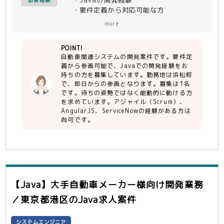
必要経験
・要件定義から対応可能な方
・待ちの姿勢ではなく能動的に作業が出
more
来る方
・勤怠/コミュニケーションに問題のな
POINT!
い方
自動車関連システムの開発案件です。要件定
義から参画可能で、Javaでの開発経験をお
【尚可】
持ちの方を募集しています。勤務地は浜松町
・アジャイル（Scrum）経験
で、即日からの参画となります。募集は1名
・Angular js経験
です。待ちの姿勢ではなく能動的に動ける方
・Service Now経験
を求めています。アジャイル（Scrum）、
AngularJS、ServiceNowの経験がある方は
尚可です。
【Java】大手自動車メーカー様向け開発業務
／東京都港区
のJava求人案件
システムエンジニア