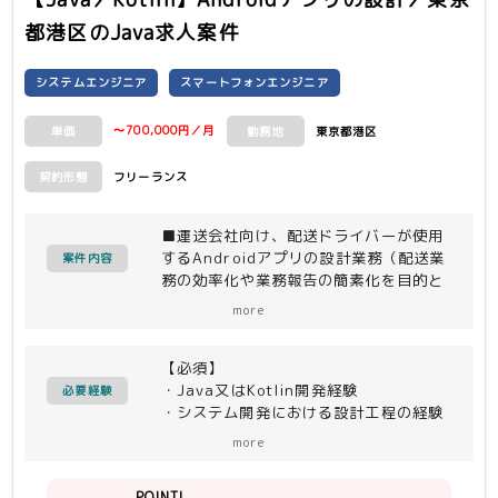
都港区
のJava求人案件
システムエンジニア
スマートフォンエンジニア
〜700,000円／月
東京都港区
単価
勤務地
フリーランス
契約形態
■運送会社向け、配送ドライバーが使用
するAndroidアプリの設計業務（配送業
案件内容
務の効率化や業務報告の簡素化を目的と
した業務用アプリ）をお願いします
more
＜作業内容＞
・工程：外部設計〜詳細設計、および開
【必須】
発工程のフォロー、Q/A
・Java又はKotlin開発経験
必要経験
・システム開発における設計工程の経験
・作業：下記いずれかを担当
（外部設計・詳細設計）
-外部設計書の整合性確認・修正対応
more
システム全体で整合性が取れているか、
【尚可】
共通化ルールに則り作成されているか、
POINT!