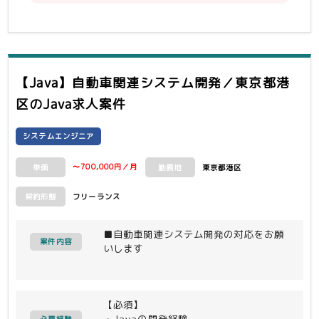
での開発経験
【Java】自動車関連システム開発／東京都港
区
のJava求人案件
システムエンジニア
〜700,000円／月
東京都港区
単価
勤務地
フリーランス
契約形態
■自動車関連システム開発の対応をお願
案件内容
いします
【必須】
・Javaの開発経験