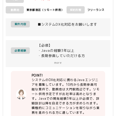
東京都港区（リモート併用）
フリーランス
勤務地
契約形態
■システムDX化対応をお願いします
案件内容
【必須】
・Javaの経験3年以上
必要経験
・長期参画していただける方
・詳細設計以降自走可能な方
more
・コミュニケーションを積極的に取れる
方
POINT!
システムのDX化対応に携わるJavaエンジニ
【尚可】
アを募集しています。10月から長期参画可
・コーディングレビュー、コーチングが
能な案件で、勤務地は大門駅周辺です。リモ
できる方
ート併用予定ですが出社率は高めとなりま
・AWS＋Javaでの開発経験がある方
す。Javaでの開発経験3年以上が必須で、詳
・AWS Lambdaでの開発経験がある方
細設計以降を自走できる方が求められます。
・Javaフレームワーク
積極的にコミュニケーションを取りながら業
（SprintBoot/Micronaut/MyBatis）
務を進められる方に適しています。