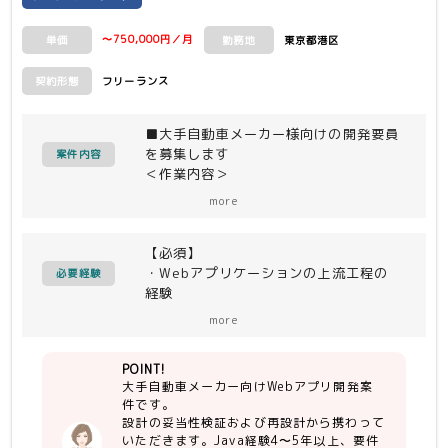
〜750,000円／月
東京都港区
単価
勤務地
フリーランス
契約形態
■大手自動車メーカー様向けの開発要員
を募集します
案件内容
＜作業内容＞
・現想定の設計の妥当性を検証し、再設
more
計を進めます
【必須】
・Webアプリケーションの上流工程の
必要経験
経験
・Javaの開発経験（４〜５年あると望
more
ましい）
・要件定義から一人称で対応できる方
POINT!
・勤怠、コミュニケーション面問題ない
大手自動車メーカー向けWebアプリ開発案
方
件です。
・待ちの姿勢ではなく能動的に作業が出
設計の妥当性検証および再設計から携わって
来る方
いただきます。Java経験4〜5年以上、要件