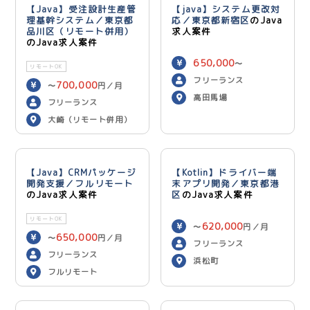
【Java】受注設計生産管
【java】システム更改対
理基幹システム／東京都
応／東京都新宿区
のJava
品川区（リモート併用）
求人案件
のJava求人案件
650,000
〜
リモートOK
750,000
円／月
フリーランス
700,000
〜
円／月
高田馬場
フリーランス
大崎（リモート併用）
【Java】CRMパッケージ
【Kotlin】ドライバー端
開発支援／フルリモート
末アプリ開発／東京都港
のJava求人案件
区
のJava求人案件
リモートOK
620,000
〜
円／月
650,000
〜
円／月
フリーランス
フリーランス
浜松町
フルリモート