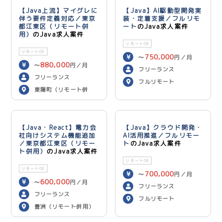
【Java上流】マイグレに
【Java】AI駆動型開発実
伴う要件定義対応／東京
装・定着支援／フルリモ
都江東区（リモート併
ート
のJava求人案件
用）
のJava求人案件
リモートOK
リモートOK
750,000
〜
円／月
880,000
〜
円／月
フリーランス
フリーランス
フルリモート
東陽町（リモート併
用）
【Java・React】電力会
【Java】クラウド開発・
社向けシステム機能追加
AI活用推進／フルリモー
／東京都江東区（リモー
ト
のJava求人案件
ト併用）
のJava求人案件
リモートOK
リモートOK
700,000
〜
円／月
600,000
〜
円／月
フリーランス
フリーランス
フルリモート
豊洲（リモート併用）