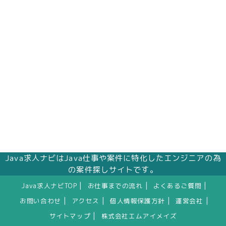
株式会社エムアイメイズ
個人情報保護管理者 オフィス事業部 松浦 朱
美
〒160－0023 東京都新宿区西新宿三丁目1番5
号 新宿嘉泉ビル8階
eメール：pv@mimaze.co.jp
Java求人ナビはJava仕事や案件に特化したエンジニアの為
の案件探しサイトです。
|
|
|
Java求人ナビTOP
お仕事までの流れ
よくあるご質問
|
|
|
|
お問い合わせ
アクセス
個人情報保護方針
運営会社
|
サイトマップ
株式会社エムアイメイズ