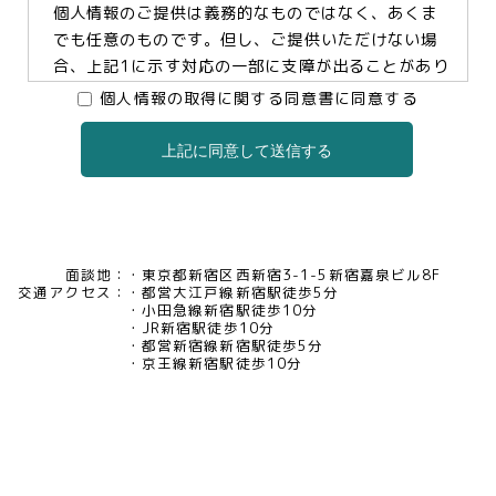
個人情報のご提供は義務的なものではなく、あくま
でも任意のものです。但し、ご提供いただけない場
合、上記1に示す対応の一部に支障が出ることがあり
ますので、予めご了承ください。
個人情報の取得に関する同意書に同意する
上記に同意して送信する
3.個人情報の提供及び委託について
当社は、お客様の同意がある場合及び法令に基づく
場合などを除き、個人情報を第三者に提供及び委託
いたしません。
面談地：
東京都新宿区西新宿3-1-5新宿嘉泉ビル8F
交通アクセス：
都営大江戸線新宿駅徒歩5分
4.個人情報の開示等について
小田急線新宿駅徒歩10分
JR新宿駅徒歩10分
当社は、お客様本人から保有個人データについて利
都営新宿線新宿駅徒歩5分
用目的の通知、開示、内容の訂正・追加・削除、利
京王線新宿駅徒歩10分
用の停止、消去及び第三者への提供の停止、又は第
三者提供記録の開示の請求等があった場合には、遅
滞なく対応いたいします。当社の開示・相談窓口責
任者(tel03-5321-6966 e-
mail:pv@mimaze.co.jp)までお申し出ください。