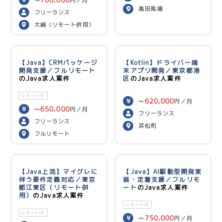
〜
円／月
高田馬場
フリーランス
大崎（リモート併用）
【Java】CRMパッケージ
【Kotlin】ドライバー端
開発支援／フルリモート
末アプリ開発／東京都港
のJava求人案件
区
のJava求人案件
リモートOK
620,000
〜
円／月
650,000
〜
円／月
フリーランス
フリーランス
浜松町
フルリモート
【Java上流】マイグレに
【Java】AI駆動型開発実
伴う要件定義対応／東京
装・定着支援／フルリモ
都江東区（リモート併
ート
のJava求人案件
用）
のJava求人案件
リモートOK
リモートOK
750,000
〜
円／月