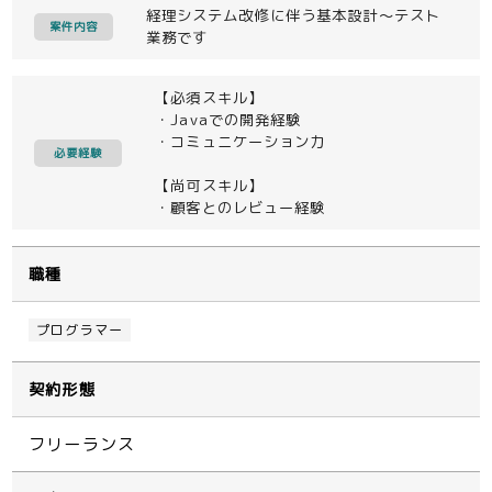
経理システム改修に伴う基本設計～テスト
案件内容
業務です
【必須スキル】
・Javaでの開発経験
・コミュニケーション力
必要経験
【尚可スキル】
・顧客とのレビュー経験
職種
プログラマー
契約形態
フリーランス