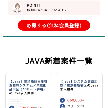
POINT!
稼動は落ち着いています。
応募する(無料会員登録)
JAVA新着案件一覧
【Java】受注設計生産管
【java】システム更改対
理基幹システム／東京都
応／東京都新宿区
のJava
品川区（リモート併用）
求人案件
のJava求人案件
650,000
〜
リモートOK
750,000
円／月
フリーランス
700,000