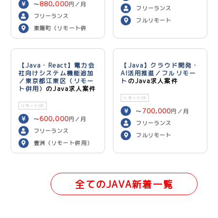
880,000
〜
円／月
フリーランス
フリーランス
フルリモート
東陽町（リモート併
用）
【Java・React】電力会
【Java】クラウド開発・
社向けシステム機能追加
AI活用推進／フルリモー
／東京都江東区（リモー
ト
のJava求人案件
ト併用）
のJava求人案件
リモートOK
リモートOK
700,000
〜
円／月
600,000
〜
円／月
フリーランス
フリーランス
フルリモート
豊洲（リモート併用）
全てのJAVA新着一覧