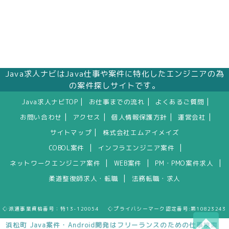
Java求人ナビはJava仕事や案件に特化したエンジニアの為
の案件探しサイトです。
|
|
|
Java求人ナビTOP
お仕事までの流れ
よくあるご質問
|
|
|
|
お問い合わせ
アクセス
個人情報保護方針
運営会社
|
サイトマップ
株式会社エムアイメイズ
|
|
COBOL案件
インフラエンジニア案件
|
|
|
ネットワークエンジニア案件
WEB案件
PM・PMO案件求人
|
柔道整復師求人・転職
法務転職・求人
◇派遣事業資格番号：特13-120054 ◇プライバシーマーク認定番号:第10823243
浜松町 Java案件・Android開発はフリーランスのための仕事検索