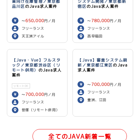
業向け在庫管理／東京都
システム開発／東京都新
品川区
のJava求人案件
宿区
のJava求人案件
650,000
780,000
〜
円／月
〜
円／月
フリーランス
フリーランス
天王洲アイル
西早稲田
【Java・Vue】フルスタ
【Java】審査システム刷
ック／東京都渋谷区（リ
新／東京都江東区
のJava
モート併用）
のJava求人
求人案件
案件
700,000
〜
円／月
リモートOK
フリーランス
700,000
〜
円／月
豊洲、江田
フリーランス
笹塚（リモート併用）
全てのJAVA新着一覧