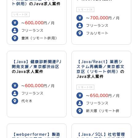
ト併用）
のJava求人案件
リモートOK
リモートOK
700,000
〜
円／月
600,000
〜
円／月
フリーランス
フリーランス
フルリモート
豊洲（リモート併用）
【Java】健康診断関連PJ
【Java/React】業務シ
開発支援／東京都渋谷区
ステム再構築／東京都文
のJava求人案件
京区（リモート併用）
の
Java求人案件
600,000
〜
円／月
リモートOK
フリーランス
650,000
〜
円／月
代々木
フリーランス
新大塚（リモート併
用）
【webperformer】製造
【Java／SQL】社宅管理