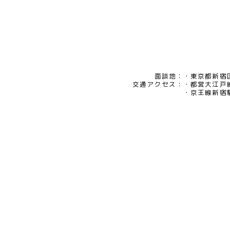
面談地：
東京都新宿区
交通アクセス：
都営大江戸
京王線新宿