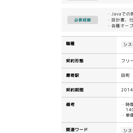
・Javaで
・設計書、
必要経験
・各種オー
職種
シス
契約形態
フリ
最寄駅
田町
契約期間
201
備考
・時
14
・単
関連ワード
シス