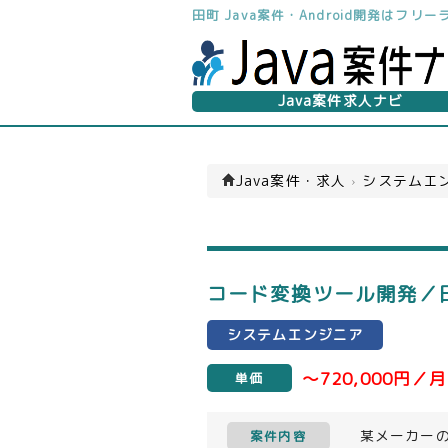
田町 Java案件・Android開発はフ
Java案件求人ナビ
Java案件・求人
›
システムエン
コード変換ツール開発／田
システムエンジニア
～720,000円／月
単価
某メーカー
案件内容