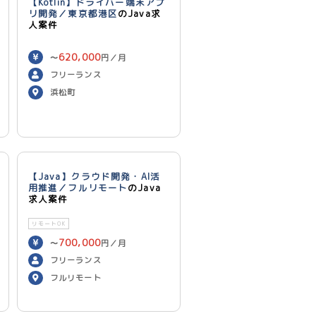
【Kotlin】ドライバー端末アプ
リ開発／東京都港区
のJava求
人案件
620,000
〜
円／月
フリーランス
浜松町
【Java】クラウド開発・AI活
用推進／フルリモート
のJava
求人案件
リモートOK
700,000
〜
円／月
フリーランス
フルリモート