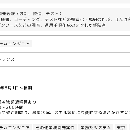
の開発経験（設計、製造、テスト）
仕様書、コーディング、テストなどの標準化・規約の作成、または
プンソースなどの調査、適用手順作成のいずれか経験者
テムエンジニア
ーランス
4年8月1日～長期
間控除超過精算あり
0～200時間
価や契約期間は、募集状況、スキル等により変動する場合がござい
テムエンジニア
その他業務開発案件
業務系システム
東京