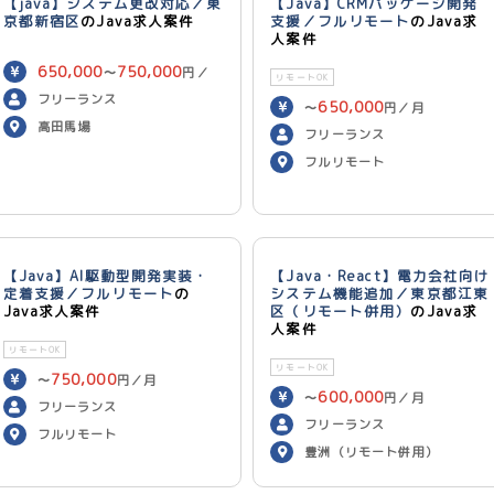
【java】システム更改対応／東
【Java】CRMパッケージ開発
京都新宿区
のJava求人案件
支援／フルリモート
のJava求
人案件
650,000
750,000
〜
円／
リモートOK
月
フリーランス
650,000
〜
円／月
高田馬場
フリーランス
フルリモート
【Java】AI駆動型開発実装・
【Java・React】電力会社向け
定着支援／フルリモート
の
システム機能追加／東京都江東
Java求人案件
区（リモート併用）
のJava求
人案件
リモートOK
リモートOK
750,000
〜
円／月
600,000
〜
円／月
フリーランス
フリーランス
フルリモート
豊洲（リモート併用）