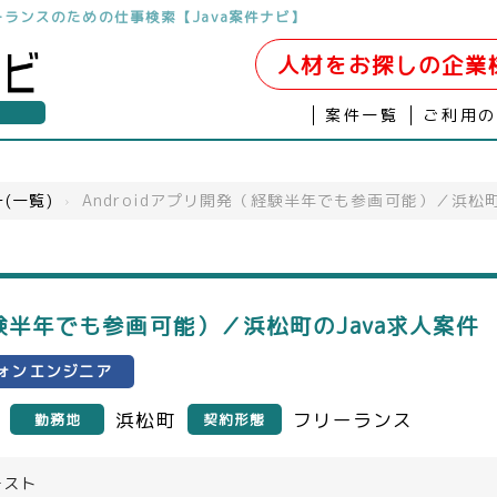
フリーランスのための仕事検索【Java案件ナビ】
人材をお探しの企業
案件一覧
ご利用
(一覧)
›
Androidアプリ開発（経験半年でも参画可能）／浜松
経験半年でも参画可能）／浜松町のJava求人案件
ォンエンジニア
浜松町
フリーランス
勤務地
契約形態
テスト