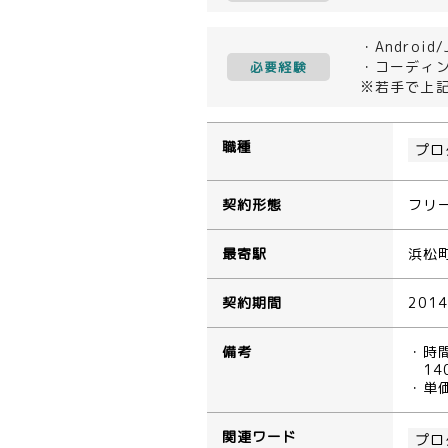
・Andro
・コーディ
必要経験
※若手で上
職種
プロ
契約形態
フリ
最寄駅
浜松
契約期間
201
備考
・時
14
・単
関連ワード
プロ