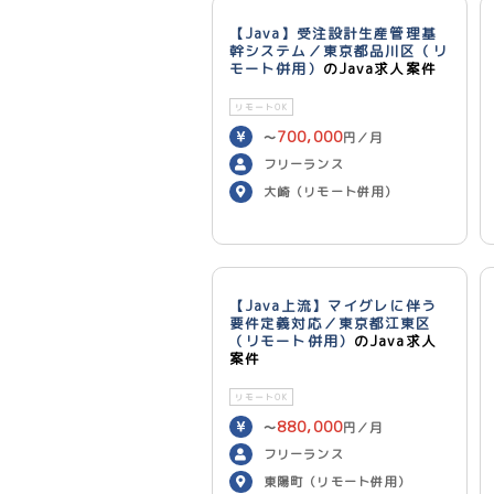
【Java】受注設計生産管理基
幹システム／東京都品川区（リ
モート併用）
のJava求人案件
リモートOK
700,000
〜
円／月
フリーランス
大崎（リモート併用）
【Java上流】マイグレに伴う
要件定義対応／東京都江東区
（リモート併用）
のJava求人
案件
リモートOK
880,000
〜
円／月
フリーランス
東陽町（リモート併用）