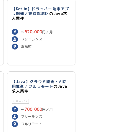
【Kotlin】ドライバー端末アプ
リ開発／東京都港区
のJava求
人案件
620,000
〜
円／月
フリーランス
浜松町
【Java】クラウド開発・AI活
用推進／フルリモート
のJava
求人案件
リモートOK
700,000
〜
円／月
フリーランス
フルリモート