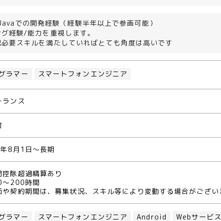
id/Javaでの開発経験（経験半年以上で参画可能）
ング経験/能力を重視します。
記必要スキルを満たしていればとても角度は高いです
グラマー
スマートフォンエンジニア
ーランス
町
4年8月1日～長期
間控除超過精算あり
0～200時間
価や契約期間は、募集状況、スキル等により変動する場合がござい
グラマー
スマートフォンエンジニア
Android
Webサービ