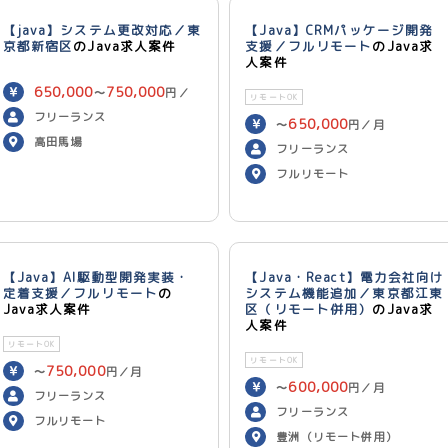
【java】システム更改対応／東
【Java】CRMパッケージ開発
京都新宿区
のJava求人案件
支援／フルリモート
のJava求
人案件
650,000
750,000
〜
円／
リモートOK
月
フリーランス
650,000
〜
円／月
高田馬場
フリーランス
フルリモート
【Java】AI駆動型開発実装・
【Java・React】電力会社向け
定着支援／フルリモート
の
システム機能追加／東京都江東
Java求人案件
区（リモート併用）
のJava求
人案件
リモートOK
リモートOK
750,000
〜
円／月
600,000
〜
円／月
フリーランス
フリーランス
フルリモート
豊洲（リモート併用）