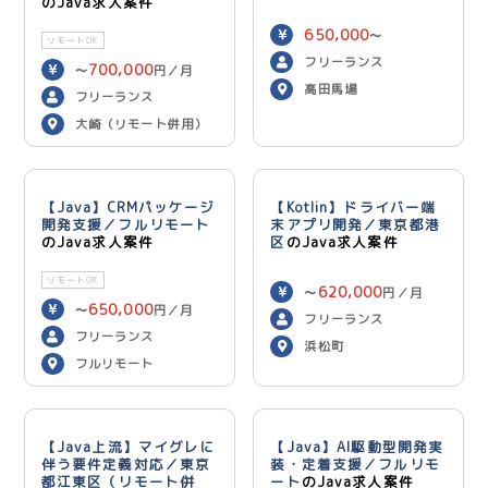
のJava求人案件
650,000
〜
リモートOK
750,000
円／月
フリーランス
700,000
〜
円／月
高田馬場
フリーランス
大崎（リモート併用）
【Java】CRMパッケージ
【Kotlin】ドライバー端
開発支援／フルリモート
末アプリ開発／東京都港
のJava求人案件
区
のJava求人案件
リモートOK
620,000
〜
円／月
650,000
〜
円／月
フリーランス
フリーランス
浜松町
フルリモート
【Java上流】マイグレに
【Java】AI駆動型開発実
伴う要件定義対応／東京
装・定着支援／フルリモ
都江東区（リモート併
ート
のJava求人案件