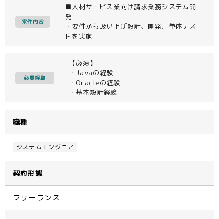
■人材サービス業向け請求業務システム開
発
案件内容
・要件から吸い上げ設計、開発、単体テス
トを実施
【必須】
・Javaの経験
必要経験
・Oracleの経験
・基本設計経験
職種
システムエンジニア
契約形態
フリーランス