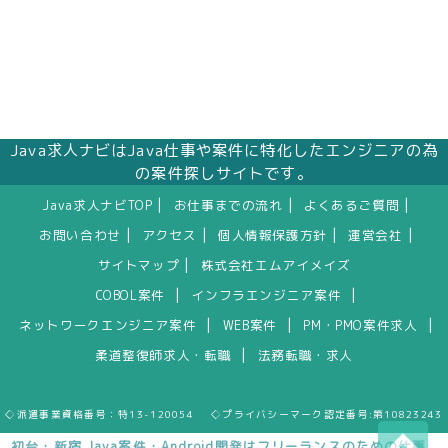
Java求人ナビはJava仕事や案件に特化したエンジニアの為
の案件探しサイトです。
|
|
|
Java求人ナビTOP
お仕事までの流れ
よくあるご質問
|
|
|
|
お問い合わせ
アクセス
個人情報保護方針
運営会社
|
サイトマップ
株式会社エムアイメイズ
|
|
COBOL案件
インフラエンジニア案件
|
|
|
ネットワークエンジニア案件
WEB案件
PM・PMO案件求人
|
柔道整復師求人・転職
法務転職・求人
◇派遣事業資格番号：特13-120054 ◇プライバシーマーク認定番号:第10823243
初台・新宿 Java案件・Android開発はフリーランスのための仕事