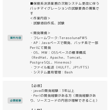
■保険系決済業務の次期システム更改に伴う
バッチマイグレーションの試験要員の募集で
す
＜作業内容＞
・試験項目作成、試験
＜開発環境＞
・フレームワーク:TerasolunaFW5
案件内容
・AP：Javaベースで開発、バッチ系で一部
Perlにて開発
・OS、MW：OSSベースの標準構成
（RedHat、Apache、Tomcat、
PostgreSQL、Hinemos）
・ファイル転送（HULFT、JP1/FTS）
・システム運用管理：Bash
【必須】
・javaの開発経験：3年以上
・Perlの開発経験がある方（開発経験があ
り、ソースコードの内容が理解できること）
必要経験