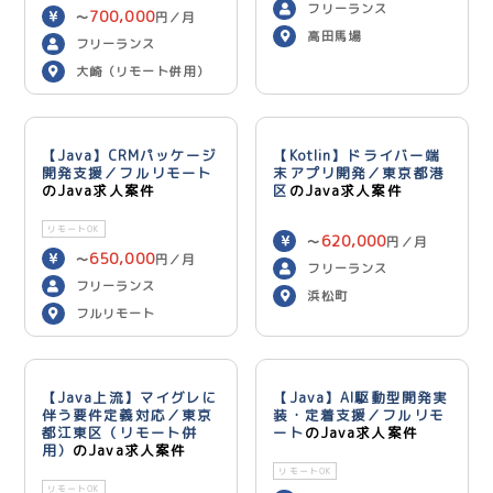
750,000
円／月
フリーランス
700,000
〜
円／月
高田馬場
フリーランス
大崎（リモート併用）
【Java】CRMパッケージ
【Kotlin】ドライバー端
開発支援／フルリモート
末アプリ開発／東京都港
のJava求人案件
区
のJava求人案件
リモートOK
620,000
〜
円／月
650,000
〜
円／月
フリーランス
フリーランス
浜松町
フルリモート
【Java上流】マイグレに
【Java】AI駆動型開発実
伴う要件定義対応／東京
装・定着支援／フルリモ
都江東区（リモート併
ート
のJava求人案件
用）
のJava求人案件
リモートOK
リモートOK