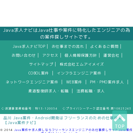
Java求人ナビはJava仕事や案件に特化したエンジニアの為
の案件探しサイトです。
|
|
|
Java求人ナビTOP
お仕事までの流れ
よくあるご質問
|
|
|
|
お問い合わせ
アクセス
個人情報保護方針
運営会社
|
サイトマップ
株式会社エムアイメイズ
|
|
COBOL案件
インフラエンジニア案件
|
|
|
ネットワークエンジニア案件
WEB案件
PM・PMO案件求人
|
柔道整復師求人・転職
法務転職・求人
◇派遣事業資格番号：特13-120054 ◇プライバシーマーク認定番号:第10823243
品川 Java案件・Android開発はフリーランスのための仕事検索
【Java案件ナビ】
TOP
© 2014
Java案件や求人探しならフリーランスエンジニアのお仕事探しサイトJava案件