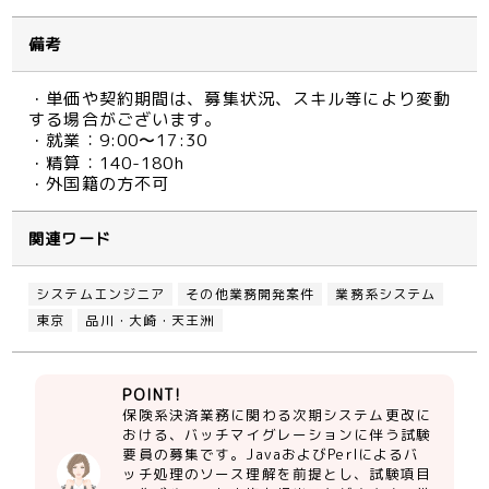
備考
・単価や契約期間は、募集状況、スキル等により変動
する場合がございます。
・就業：9:00〜17:30
・精算：140-180h
・外国籍の方不可
関連ワード
システムエンジニア
その他業務開発案件
業務系システム
東京
品川・大崎・天王洲
POINT!
保険系決済業務に関わる次期システム更改に
おける、バッチマイグレーションに伴う試験
要員の募集です。JavaおよびPerlによるバ
ッチ処理のソース理解を前提とし、試験項目