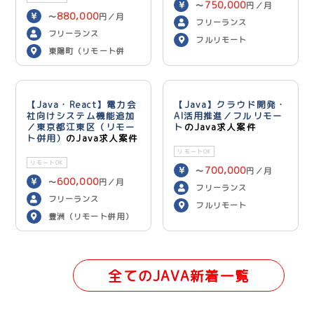
750,000
〜
円／月
880,000
〜
円／月
フリーランス
フリーランス
フルリモート
東陽町（リモート併
用）
【Java・React】電力会
【Java】クラウド開発・
社向けシステム機能追加
AI活用推進／フルリモー
／東京都江東区（リモー
ト
のJava求人案件
ト併用）
のJava求人案件
リモートOK
リモートOK
700,000
〜
円／月
600,000
〜
円／月
フリーランス
フリーランス
フルリモート
豊洲（リモート併用）
全てのJAVA新着一覧