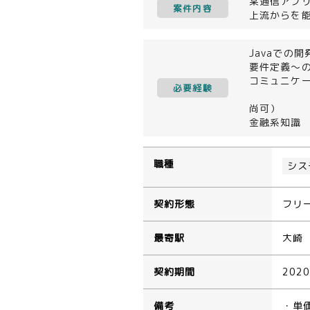
某通信アプ
案件内容
上流からを
Javaでの
要件定義～
コミュニケ
必要経験
尚可）
金融系知識
職種
シス
契約形態
フリ
最寄駅
大崎
契約期間
202
備考
・単