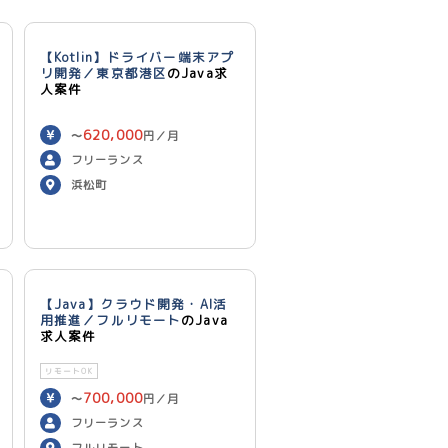
【Kotlin】ドライバー端末アプ
リ開発／東京都港区
のJava求
人案件
620,000
〜
円／月
フリーランス
浜松町
【Java】クラウド開発・AI活
用推進／フルリモート
のJava
求人案件
リモートOK
700,000
〜
円／月
フリーランス
フルリモート