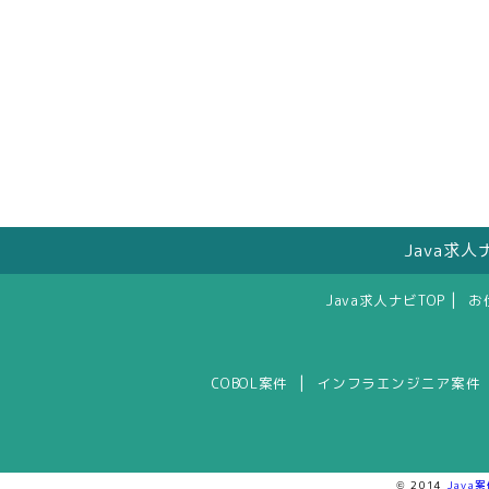
Java求
|
Java求人ナビTOP
お
|
COBOL案件
インフラエンジニア案件
© 2014
Java