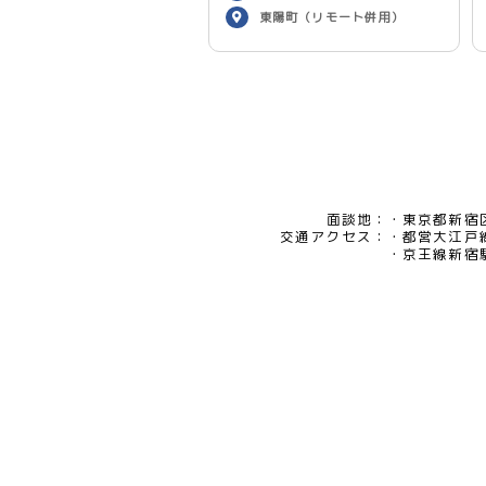
東陽町（リモート併用）
面談地：
東京都新宿区
交通アクセス：
都営大江戸
京王線新宿