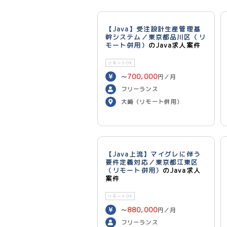
【Java】受注設計生産管理基
幹システム／東京都品川区（リ
モート併用）
のJava求人案件
リモートOK
700,000
〜
円／月
フリーランス
大崎（リモート併用）
【Java上流】マイグレに伴う
要件定義対応／東京都江東区
（リモート併用）
のJava求人
案件
リモートOK
880,000
〜
円／月
フリーランス