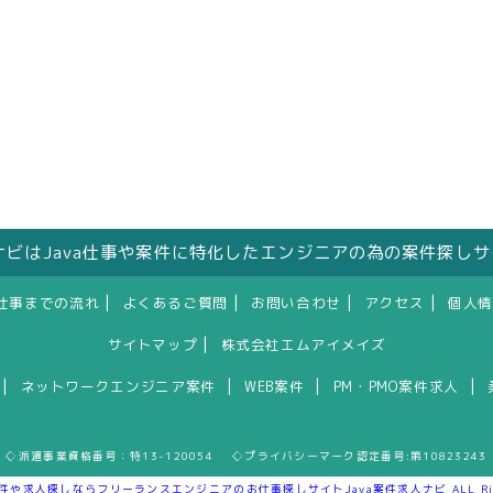
人ナビはJava仕事や案件に特化したエンジニアの為の案件探し
|
|
|
|
仕事までの流れ
よくあるご質問
お問い合わせ
アクセス
個人情
|
サイトマップ
株式会社エムアイメイズ
|
|
|
|
ネットワークエンジニア案件
WEB案件
PM・PMO案件求人
◇派遣事業資格番号：特13-120054 ◇プライバシーマーク認定番号:第10823243
案件や求人探しならフリーランスエンジニアのお仕事探しサイトJava案件求人ナビ ALL Rights