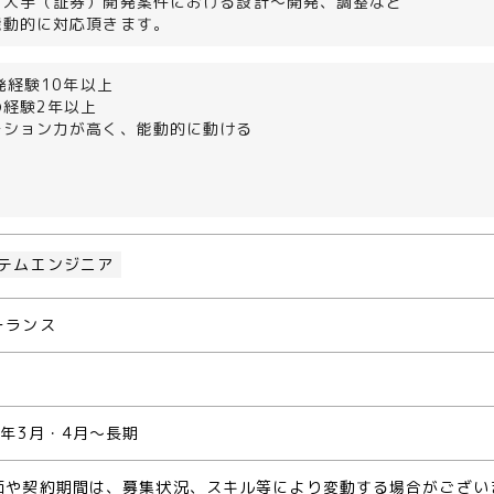
リ大手（証券）開発案件における設計～開発、調整など
能動的に対応頂きます。
開発経験10年以上
の経験2年以上
ーション力が高く、能動的に動ける
テムエンジニア
ーランス
0年3月・4月～長期
価や契約期間は、募集状況、スキル等により変動する場合がござい