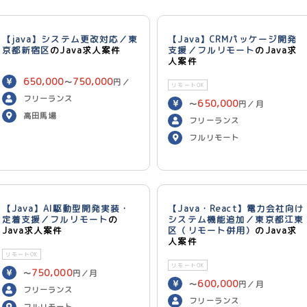
【java】システム更改対応／東
【Java】CRMパッケージ開発
京都新宿区
のJava求人案件
支援／フルリモート
のJava求
人案件
650,000
750,000
〜
円／
リモートOK
月
フリーランス
650,000
〜
円／月
高田馬場
フリーランス
フルリモート
【Java】AI駆動型開発実装・
【Java・React】電力会社向け
定着支援／フルリモート
の
システム機能追加／東京都江東
Java求人案件
区（リモート併用）
のJava求
人案件
リモートOK
リモートOK
750,000
〜
円／月
600,000
〜
円／月
フリーランス
フリーランス
フルリモート