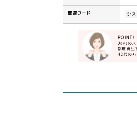
関連ワード
シス
POINT!
Java
都度発生
40代の