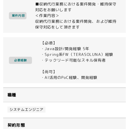
■収納代行業務における案件開発・維持保守
対応をお願いします
＜作業内容＞
案件内容
収納代行業務における案件開発、および維持
保守対応をして頂きます
【必須】
・Java設計/開発経験 5年
・Spring系FW（TERASOLUNA）経験
・テックリード可能なスキル保有者
必要経験
【尚可】
・AI活用のPoC経験、開発経験
職種
システムエンジニア
契約形態