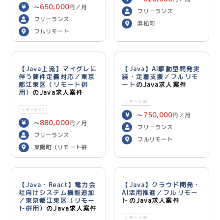
650,000
〜
円／月
フリーランス
フリーランス
浜松町
フルリモート
【Java上流】マイグレに
【Java】AI駆動型開発実
伴う要件定義対応／東京
装・定着支援／フルリモ
都江東区（リモート併
ート
のJava求人案件
用）
のJava求人案件
リモートOK
リモートOK
750,000
〜
円／月
880,000
〜
円／月
フリーランス
フリーランス
フルリモート
東陽町（リモート併
用）
【Java・React】電力会
【Java】クラウド開発・
社向けシステム機能追加
AI活用推進／フルリモー
／東京都江東区（リモー
ト
のJava求人案件
ト併用）
のJava求人案件
リモートOK