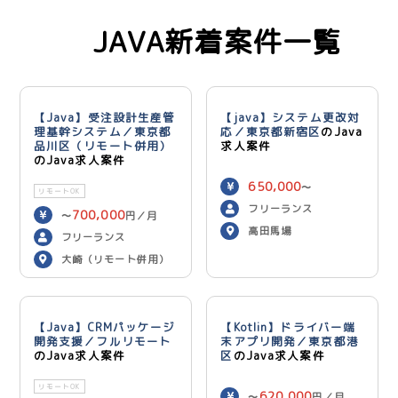
JAVA新着案件一覧
【Java】受注設計生産管
【java】システム更改対
理基幹システム／東京都
応／東京都新宿区
のJava
品川区（リモート併用）
求人案件
のJava求人案件
650,000
〜
リモートOK
750,000
円／月
フリーランス
700,000
〜
円／月
高田馬場
フリーランス
大崎（リモート併用）
【Java】CRMパッケージ
【Kotlin】ドライバー端
開発支援／フルリモート
末アプリ開発／東京都港
のJava求人案件
区
のJava求人案件
リモートOK
620,000
〜
円／月