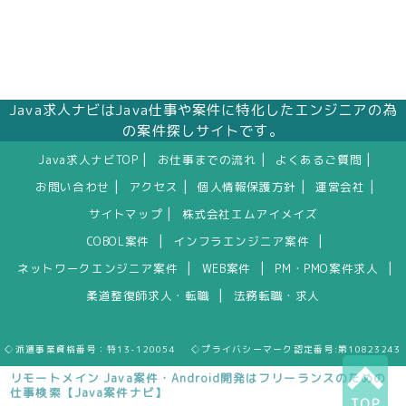
Java求人ナビはJava仕事や案件に特化したエンジニアの為
の案件探しサイトです。
|
|
|
Java求人ナビTOP
お仕事までの流れ
よくあるご質問
|
|
|
|
お問い合わせ
アクセス
個人情報保護方針
運営会社
|
サイトマップ
株式会社エムアイメイズ
|
|
COBOL案件
インフラエンジニア案件
|
|
|
ネットワークエンジニア案件
WEB案件
PM・PMO案件求人
|
柔道整復師求人・転職
法務転職・求人
◇派遣事業資格番号：特13-120054 ◇プライバシーマーク認定番号:第10823243
リモートメイン Java案件・Android開発はフリーランスのための
仕事検索【Java案件ナビ】
TOP