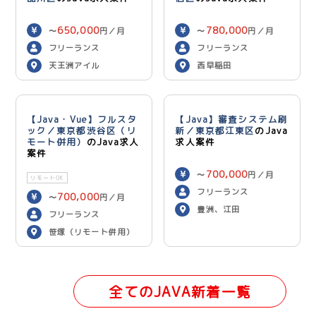
650,000
780,000
〜
円／月
〜
円／月
フリーランス
フリーランス
天王洲アイル
西早稲田
【Java・Vue】フルスタ
【Java】審査システム刷
ック／東京都渋谷区（リ
新／東京都江東区
のJava
モート併用）
のJava求人
求人案件
案件
700,000
〜
円／月
リモートOK
フリーランス
700,000
〜
円／月
豊洲、江田
フリーランス
笹塚（リモート併用）
全てのJAVA新着一覧