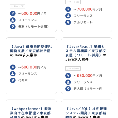
リモートOK
リモートOK
700,000
〜
円／月
600,000
〜
円／月
フリーランス
フリーランス
フルリモート
豊洲（リモート併用）
【Java】健康診断関連PJ
【Java/React】業務シ
開発支援／東京都渋谷区
ステム再構築／東京都文
のJava求人案件
京区（リモート併用）
の
Java求人案件
600,000
〜
円／月
リモートOK
フリーランス
650,000
〜
円／月
代々木
フリーランス
新大塚（リモート併
用）
【webperformer】製造
【Java／SQL】社宅管理
業向け在庫管理／東京都
システム開発／東京都新
品川区
のJava求人案件
宿区
のJava求人案件