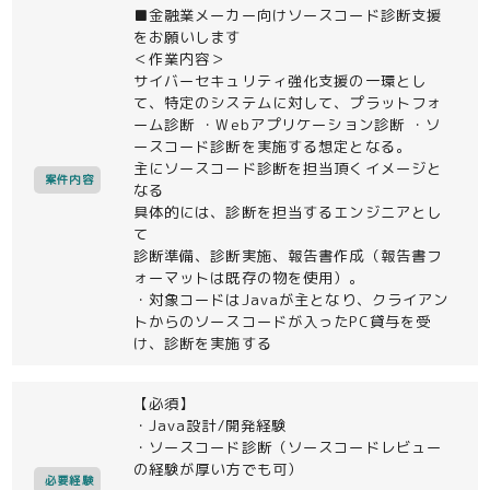
■金融業メーカー向けソースコード診断支援
をお願いします
＜作業内容＞
サイバーセキュリティ強化支援の一環とし
て、特定のシステムに対して、プラットフォ
ーム診断 ・Webアプリケーション診断 ・ソ
ースコード診断を実施する想定となる。
主にソースコード診断を担当頂くイメージと
案件内容
なる
具体的には、診断を担当するエンジニアとし
て
診断準備、診断実施、報告書作成（報告書フ
ォーマットは既存の物を使用）。
・対象コードはJavaが主となり、クライアン
トからのソースコードが入ったPC貸与を受
け、診断を実施する
【必須】
・Java設計/開発経験
・ソースコード診断（ソースコードレビュー
の経験が厚い方でも可）
必要経験