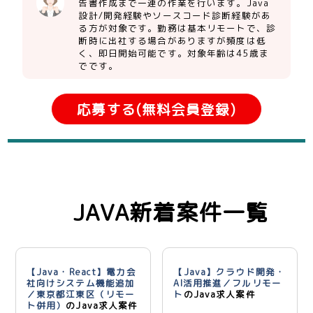
告書作成まで一連の作業を行います。Java
設計/開発経験やソースコード診断経験があ
る方が対象です。勤務は基本リモートで、診
断時に出社する場合がありますが頻度は低
く、即日開始可能です。対象年齢は45歳ま
でです。
応募する(無料会員登録)
JAVA新着案件一覧
【Java・React】電力会
【Java】クラウド開発・
社向けシステム機能追加
AI活用推進／フルリモー
／東京都江東区（リモー
ト
のJava求人案件
ト併用）
のJava求人案件