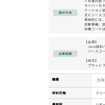
＜作業内容
サイバーセ
ケーション
案件内容
主にソース
具体的には
診断準備、
対象コードは
【必須】
・Java設計
・ソースコ
必要経験
【尚可】
・プラットフ
職種
シス
契約形態
フリ
最寄駅
リモ