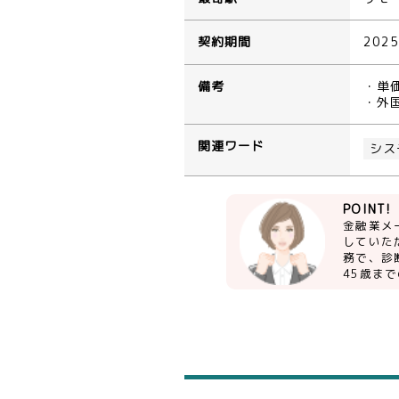
契約期間
202
備考
・単
・外
関連ワード
シス
POINT!
金融業メ
していた
務で、診
45歳ま