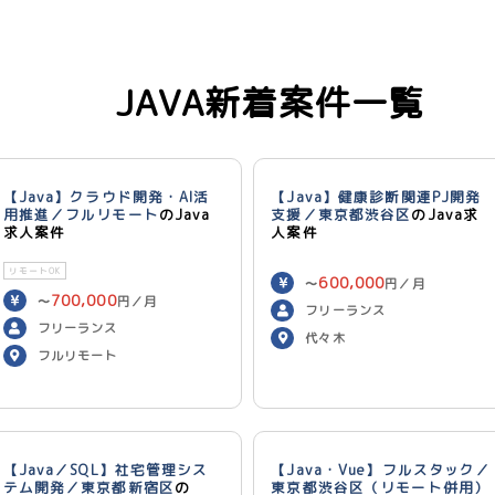
JAVA新着案件一覧
【Java】クラウド開発・AI活
【Java】健康診断関連PJ開発
用推進／フルリモート
のJava
支援／東京都渋谷区
のJava求
求人案件
人案件
リモートOK
600,000
〜
円／月
700,000
〜
円／月
フリーランス
フリーランス
代々木
フルリモート
【Java／SQL】社宅管理シス
【Java・Vue】フルスタック／
テム開発／東京都新宿区
の
東京都渋谷区（リモート併用）