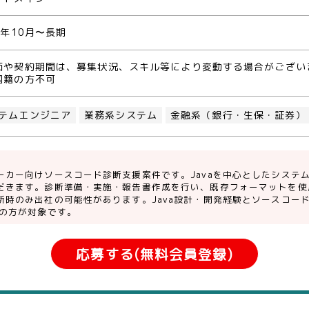
5年10月〜長期
価や契約期間は、募集状況、スキル等により変動する場合がござい
国籍の方不可
テムエンジニア
業務系システム
金融系（銀行・生保・証券）
ーカー向けソースコード診断支援案件です。Javaを中心としたシステ
だきます。診断準備・実施・報告書作成を行い、既存フォーマットを使
断時のみ出社の可能性があります。Java設計・開発経験とソースコー
での方が対象です。
応募する(無料会員登録)