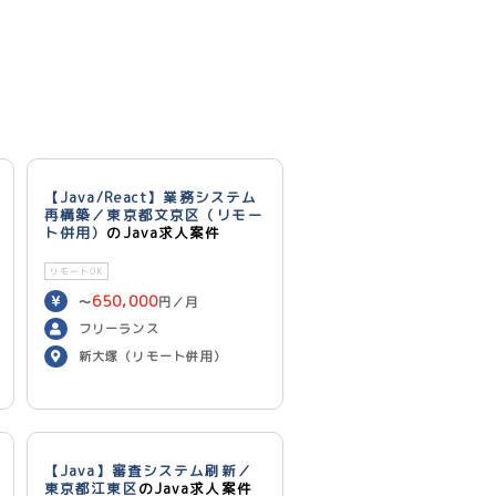
【Java/React】業務システム
再構築／東京都文京区（リモー
ト併用）
のJava求人案件
リモートOK
650,000
〜
円／月
フリーランス
新大塚（リモート併用）
【Java】審査システム刷新／
東京都江東区
のJava求人案件