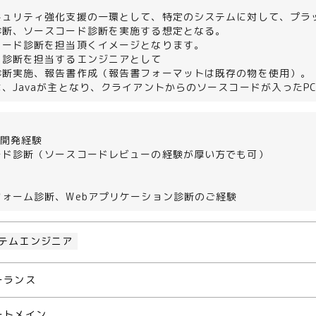
＞
キュリティ強化支援の一環として、特定のシステムに対して、プラッ
診断、ソースコード診断を実施する想定となる。
コード診断を担当頂くイメージとなります。
、診断を担当するエンジニアとして
診断実施、報告書作成（報告書フォーマットは既存の物を使用）。
、Javaが主となり、クライアントからのソースコードが入ったP
/開発経験
ード診断（ソースコードレビューの経験が厚い方でも可）
ォーム診断、Webアプリケーション診断のご経験
テムエンジニア
ーランス
ートメイン