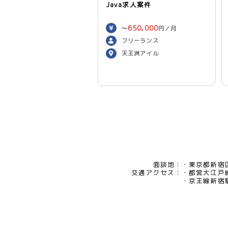
Java求人案件
650,000
〜
円／月
フリーランス
天王洲アイル
面談地：
東京都新宿区
交通アクセス：
都営大江戸
京王線新宿