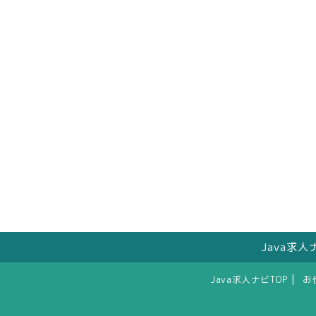
Java求
|
Java求人ナビTOP
お