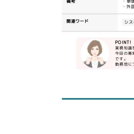
備考
・単
・外
関連ワード
シス
POINT!
業務知識
今回の募
です。
勤務地に