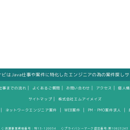
人ナビはJava仕事や案件に特化したエンジニアの為の案件探し
|
|
|
|
仕事までの流れ
よくあるご質問
お問い合わせ
アクセス
個人情
|
サイトマップ
株式会社エムアイメイズ
|
|
|
|
ネットワークエンジニア案件
WEB案件
PM・PMO案件求人
◇派遣事業資格番号：特13-120054 ◇プライバシーマーク認定番号:第10823243