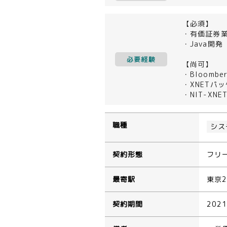
【必須】
・有価証券
・Java開発
必要経験
【尚可】
・Bloombe
・XNETパ
・NIT-XN
職種
シス
契約形態
フリ
最寄駅
東京
契約期間
202