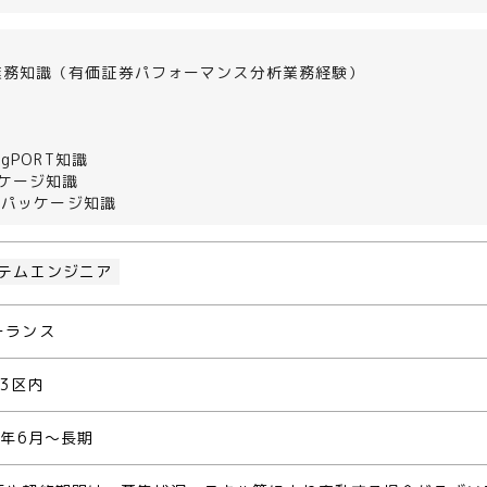
業務知識（有価証券パフォーマンス分析業務経験）
rgPORT知識
ッケージ知識
ETパッケージ知識
テムエンジニア
ーランス
23区内
1年6月～長期