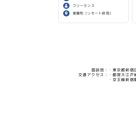
フリーランス
東陽町（リモート併用）
面談地：
東京都新宿区
交通アクセス：
都営大江戸
京王線新宿