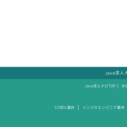
Java求
|
Java求人ナビTOP
お
|
COBOL案件
インフラエンジニア案件