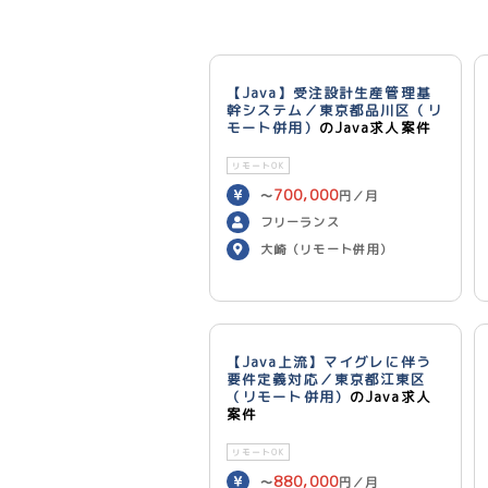
【Java】受注設計生産管理基
幹システム／東京都品川区（リ
モート併用）
のJava求人案件
リモートOK
700,000
〜
円／月
フリーランス
大崎（リモート併用）
【Java上流】マイグレに伴う
要件定義対応／東京都江東区
（リモート併用）
のJava求人
案件
リモートOK
880,000
〜
円／月