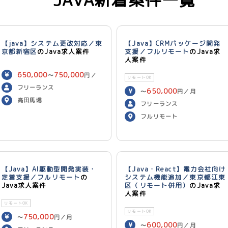
【java】システム更改対応／東
【Java】CRMパッケージ開発
京都新宿区
のJava求人案件
支援／フルリモート
のJava求
人案件
650,000
750,000
〜
円／
リモートOK
月
フリーランス
650,000
〜
円／月
高田馬場
フリーランス
フルリモート
【Java】AI駆動型開発実装・
【Java・React】電力会社向け
定着支援／フルリモート
の
システム機能追加／東京都江東
Java求人案件
区（リモート併用）
のJava求
人案件
リモートOK
リモートOK
750,000
〜
円／月
600,000
〜
円／月