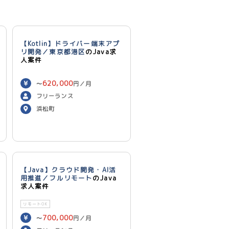
【Kotlin】ドライバー端末アプ
リ開発／東京都港区
のJava求
人案件
620,000
〜
円／月
フリーランス
浜松町
【Java】クラウド開発・AI活
用推進／フルリモート
のJava
求人案件
リモートOK
700,000
〜
円／月