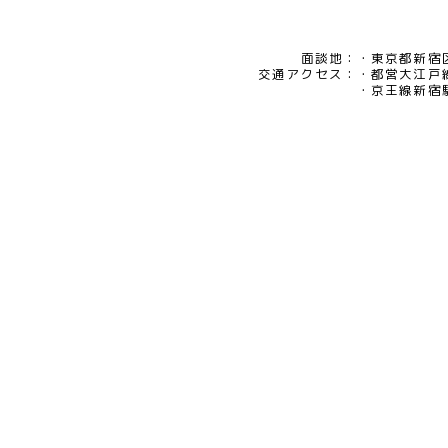
面談地：
東京都新宿区
交通アクセス：
都営大江戸
京王線新宿