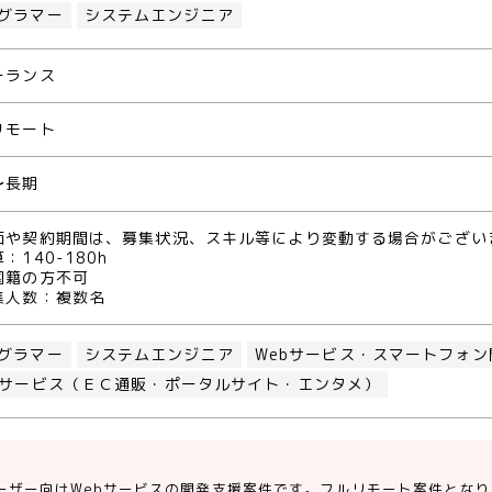
グラマー
システムエンジニア
ーランス
リモート
〜長期
価や契約期間は、募集状況、スキル等により変動する場合がござい
：140-180h
国籍の方不可
集人数：複数名
グラマー
システムエンジニア
Webサービス・スマートフォン
bサービス（ＥＣ通販・ポータルサイト・エンタメ）
ーザー向けWebサービスの開発支援案件です。フルリモート案件とな