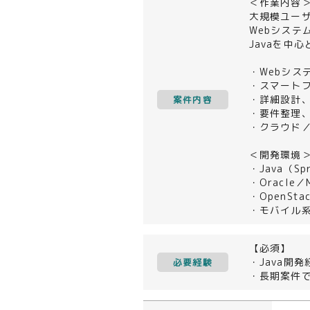
＜作業内容
大規模ユーザ
Webシス
Javaを中
・Webシス
・スマート
・詳細設計
案件内容
・要件整理
・クラウド
＜開発環境
・Java（S
・Oracle／M
・OpenSt
・モバイル
【必須】
・Java開
必要経験
・長期案件