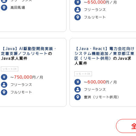
650,000
〜
円／月
高田馬場
フリーランス
フルリモート
【Java】AI駆動型開発実装・
【Java・React】電力会社向け
定着支援／フルリモート
の
システム機能追加／東京都江東
Java求人案件
区（リモート併用）
のJava求
人案件
リモートOK
リモートOK
750,000
〜
円／月
600,000
〜
円／月
フリーランス
フリーランス
フルリモート
豊洲（リモート併用）