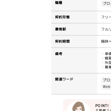
職種
プロ
契約形態
フリ
最寄駅
フル
契約期間
随時
備考
・単
・精算
・外
・募
関連ワード
プロ
We
POINT!
大規模ユ