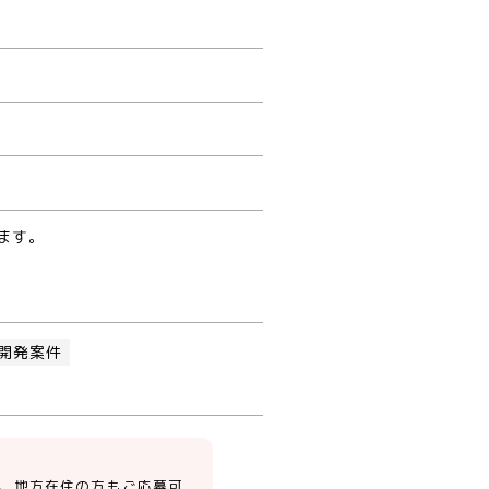
ます。
開発案件
り、地方在住の方もご応募可