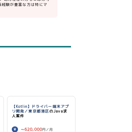
画経験が豊富な方は特にマ
【Kotlin】ドライバー端末アプ
リ開発／東京都港区
のJava求
人案件
620,000
〜
円／月