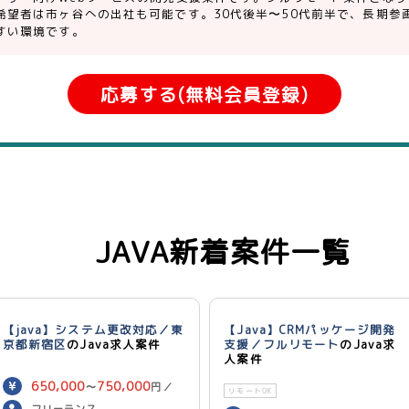
希望者は市ヶ谷への出社も可能です。30代後半〜50代前半で、長期参
すい環境です。
応募する(無料会員登録)
JAVA新着案件一覧
【java】システム更改対応／東
【Java】CRMパッケージ開発
京都新宿区
のJava求人案件
支援／フルリモート
のJava求
人案件
650,000
750,000
〜
円／
リモートOK
月
フリーランス