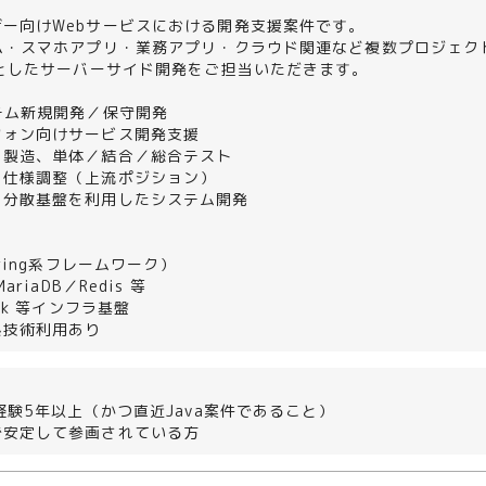
＞
ー向けWebサービスにおける開発支援案件です。
テム・スマホアプリ・業務アプリ・クラウド関連など複数プロジェク
心としたサーバーサイド開発をご担当いただきます。
テム新規開発／保守開発
フォン向けサービス開発支援
、製造、単体／結合／総合テスト
、仕様調整（上流ポジション）
／分散基盤を利用したシステム開発
＞
pring系フレームワーク）
ariaDB／Redis 等
ack 等インフラ基盤
系技術利用あり
発経験5年以上（かつ直近Java案件であること）
で安定して参画されている方