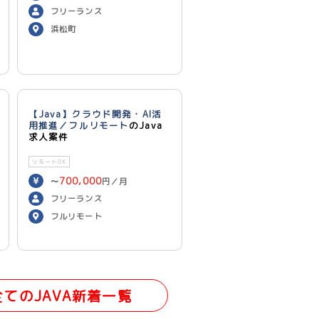
フリーランス
浜松町
【Java】クラウド開発・AI活
用推進／フルリモート
のJava
求人案件
リモートOK
700,000
〜
円／月
フリーランス
フルリモート
全てのJAVA新着一覧