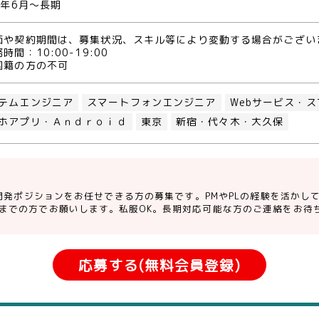
2年6月～長期
価や契約期間は、募集状況、スキル等により変動する場合がござい
時間：10:00-19:00
国籍の方の不可
テムエンジニア
スマートフォンエンジニア
Webサービス・
ホアプリ・Ａｎｄｒｏｉｄ
東京
新宿・代々木・大久保
oid開発ポジションをお任せできる方の募集です。PMやPLの経験を活か
代までの方でお願いします。私服OK。長期対応可能な方のご連絡をお待
応募する(無料会員登録)