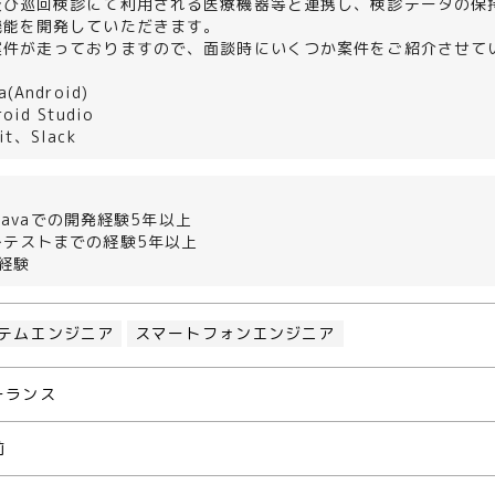
及び巡回検診にて利用される医療機器等と連携し、検診データの保
機能を開発していただきます。
案件が走っておりますので、面談時にいくつか案件をご紹介させて
(Android)
oid Studio
t、Slack
d Javaでの開発経験5年以上
～テストまでの経験5年以上
の経験
テムエンジニア
スマートフォンエンジニア
ーランス
前