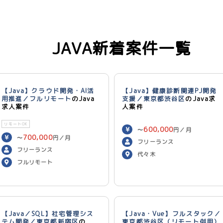
JAVA新着案件一覧
【Java】クラウド開発・AI活
【Java】健康診断関連PJ開発
用推進／フルリモート
のJava
支援／東京都渋谷区
のJava求
求人案件
人案件
リモートOK
600,000
〜
円／月
700,000
〜
円／月
フリーランス
フリーランス
代々木
フルリモート
【Java／SQL】社宅管理シス
【Java・Vue】フルスタック／
テム開発／東京都新宿区
の
東京都渋谷区（リモート併用）