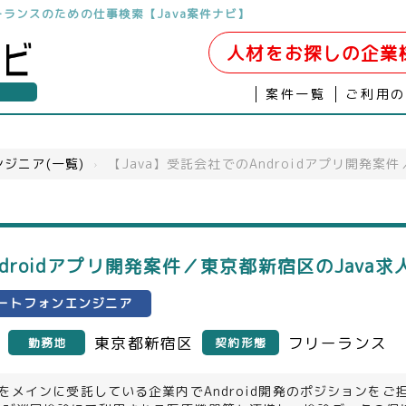
フリーランスのための仕事検索【Java案件ナビ】
人材をお探しの企業
案件一覧
ご利用
ジニア(一覧)
›
【Java】受託会社でのAndroidアプリ開発案
ndroidアプリ開発案件／東京都新宿区のJava求
ートフォンエンジニア
東京都新宿区
フリーランス
勤務地
契約形態
境をメインに受託している企業内でAndroid開発のポジションをご