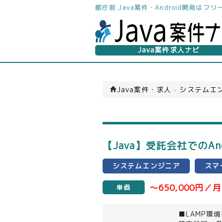
都庁前 Java案件・Android開発は
Java案件求人ナビ
Java案件・求人
›
システムエン
【Java】受託会社でのA
システムエンジニア
スマ
～650,000円／月
単価
■LAMP環