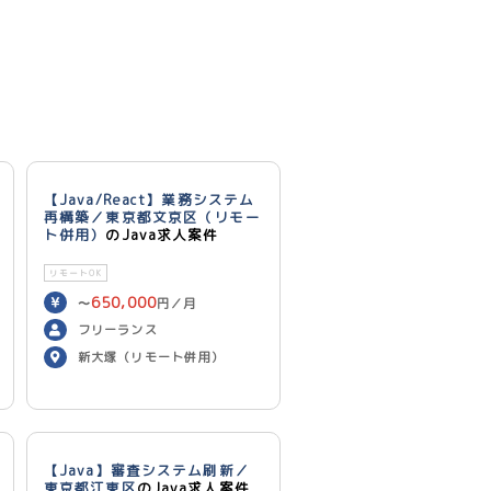
【Java/React】業務システム
再構築／東京都文京区（リモー
ト併用）
のJava求人案件
リモートOK
650,000
〜
円／月
フリーランス
新大塚（リモート併用）
【Java】審査システム刷新／
東京都江東区
のJava求人案件