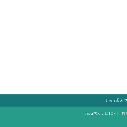
Java求
|
Java求人ナビTOP
お