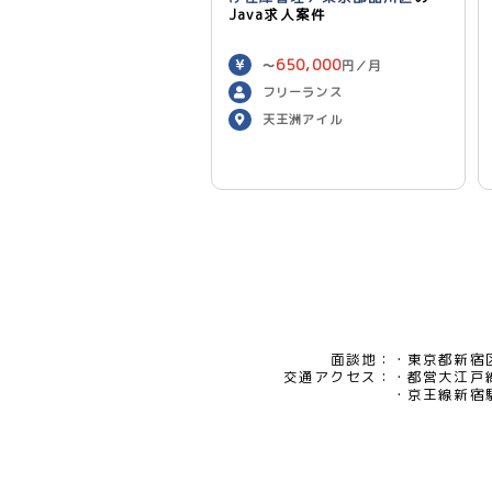
Java求人案件
650,000
〜
円／月
フリーランス
天王洲アイル
面談地：
東京都新宿区
交通アクセス：
都営大江戸
京王線新宿