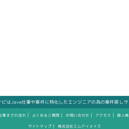
人ナビはJava仕事や案件に特化したエンジニアの為の案件探し
|
|
|
|
仕事までの流れ
よくあるご質問
お問い合わせ
アクセス
個人情
|
サイトマップ
株式会社エムアイメイズ