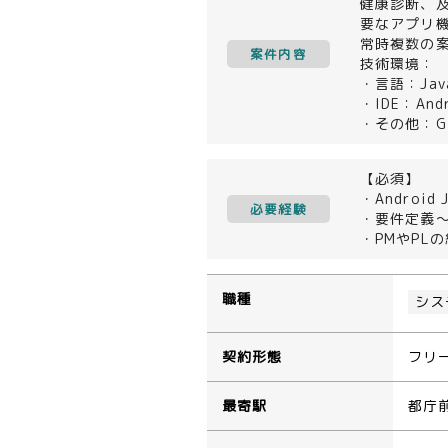
健康診断、
要なアプリ
常時複数の
案件内容
技術環境：
・言語：Java
・IDE：Andr
・その他：Gi
【必須】
・Androi
必要経験
・要件定義
・PMやPL
職種
シス
契約形態
フリ
最寄駅
都庁