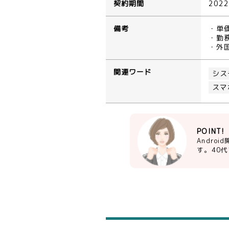
契約期間
202
備考
・単
・勤務
・外
関連ワード
シス
スマ
POINT!
Andr
す。40