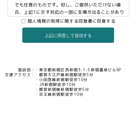
でも任意のものです。但し、ご提供いただけない場
合、上記1に示す対応の一部に支障が出ることがあり
ますので、予めご了承ください。
個人情報の取得に関する同意書に同意する
上記に同意して送信する
3.個人情報の提供及び委託について
当社は、お客様の同意がある場合及び法令に基づく
場合などを除き、個人情報を第三者に提供及び委託
いたしません。
面談地：
東京都新宿区西新宿3-1-5新宿嘉泉ビル8F
交通アクセス：
都営大江戸線新宿駅徒歩5分
4.個人情報の開示等について
小田急線新宿駅徒歩10分
JR新宿駅徒歩10分
当社は、お客様本人から保有個人データについて利
都営新宿線新宿駅徒歩5分
用目的の通知、開示、内容の訂正・追加・削除、利
京王線新宿駅徒歩10分
用の停止、消去及び第三者への提供の停止、又は第
三者提供記録の開示の請求等があった場合には、遅
滞なく対応いたいします。当社の開示・相談窓口責
任者(tel03-5321-6966 e-
mail:pv@mimaze.co.jp)までお申し出ください。