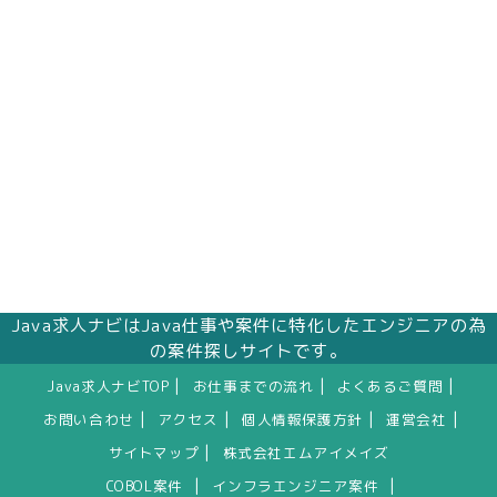
株式会社エムアイメイズ
個人情報保護管理者 オフィス事業部 松浦 朱
美
〒160－0023 東京都新宿区西新宿三丁目1番5
号 新宿嘉泉ビル8階
eメール：pv@mimaze.co.jp
Java求人ナビはJava仕事や案件に特化したエンジニアの為
の案件探しサイトです。
|
|
|
Java求人ナビTOP
お仕事までの流れ
よくあるご質問
|
|
|
|
お問い合わせ
アクセス
個人情報保護方針
運営会社
|
サイトマップ
株式会社エムアイメイズ
|
|
COBOL案件
インフラエンジニア案件