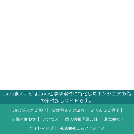
株式会社エムアイメイズ
個人情報保護管理者 オフィス事業部 松浦 朱
美
〒160－0023 東京都新宿区西新宿三丁目1番5
号 新宿嘉泉ビル8階
eメール：pv@mimaze.co.jp
Java求人ナビはJava仕事や案件に特化したエンジニアの為
の案件探しサイトです。
|
|
|
Java求人ナビTOP
お仕事までの流れ
よくあるご質問
|
|
|
|
お問い合わせ
アクセス
個人情報保護方針
運営会社
|
サイトマップ
株式会社エムアイメイズ