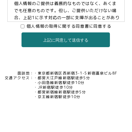
個人情報のご提供は義務的なものではなく、あくま
でも任意のものです。但し、ご提供いただけない場
合、上記1に示す対応の一部に支障が出ることがあり
ますので、予めご了承ください。
個人情報の取得に関する同意書に同意する
上記に同意して送信する
3.個人情報の提供及び委託について
当社は、お客様の同意がある場合及び法令に基づく
場合などを除き、個人情報を第三者に提供及び委託
いたしません。
面談地：
東京都新宿区西新宿3-1-5新宿嘉泉ビル8F
交通アクセス：
都営大江戸線新宿駅徒歩5分
4.個人情報の開示等について
小田急線新宿駅徒歩10分
JR新宿駅徒歩10分
当社は、お客様本人から保有個人データについて利
都営新宿線新宿駅徒歩5分
用目的の通知、開示、内容の訂正・追加・削除、利
京王線新宿駅徒歩10分
用の停止、消去及び第三者への提供の停止、又は第
三者提供記録の開示の請求等があった場合には、遅
滞なく対応いたいします。当社の開示・相談窓口責
任者(tel03-5321-6966 e-
mail:pv@mimaze.co.jp)までお申し出ください。