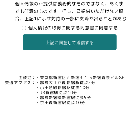
個人情報のご提供は義務的なものではなく、あくま
でも任意のものです。但し、ご提供いただけない場
合、上記1に示す対応の一部に支障が出ることがあり
ますので、予めご了承ください。
個人情報の取得に関する同意書に同意する
上記に同意して送信する
3.個人情報の提供及び委託について
当社は、お客様の同意がある場合及び法令に基づく
場合などを除き、個人情報を第三者に提供及び委託
いたしません。
面談地：
東京都新宿区西新宿3-1-5新宿嘉泉ビル8F
交通アクセス：
都営大江戸線新宿駅徒歩5分
4.個人情報の開示等について
小田急線新宿駅徒歩10分
JR新宿駅徒歩10分
当社は、お客様本人から保有個人データについて利
都営新宿線新宿駅徒歩5分
用目的の通知、開示、内容の訂正・追加・削除、利
京王線新宿駅徒歩10分
用の停止、消去及び第三者への提供の停止、又は第
三者提供記録の開示の請求等があった場合には、遅
滞なく対応いたいします。当社の開示・相談窓口責
任者(tel03-5321-6966 e-
mail:pv@mimaze.co.jp)までお申し出ください。