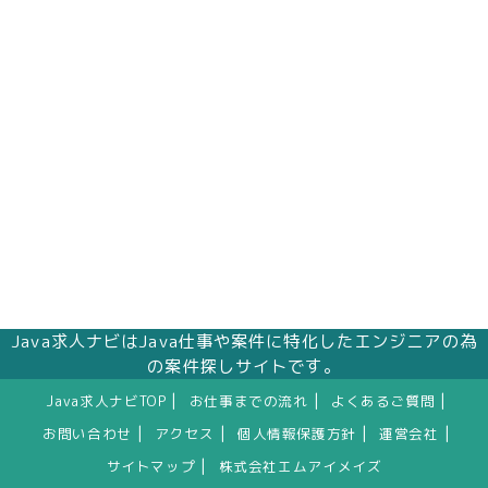
株式会社エムアイメイズ
個人情報保護管理者 オフィス事業部 松浦 朱
美
〒160－0023 東京都新宿区西新宿三丁目1番5
号 新宿嘉泉ビル8階
eメール：pv@mimaze.co.jp
Java求人ナビはJava仕事や案件に特化したエンジニアの為
の案件探しサイトです。
|
|
|
Java求人ナビTOP
お仕事までの流れ
よくあるご質問
|
|
|
|
お問い合わせ
アクセス
個人情報保護方針
運営会社
|
サイトマップ
株式会社エムアイメイズ