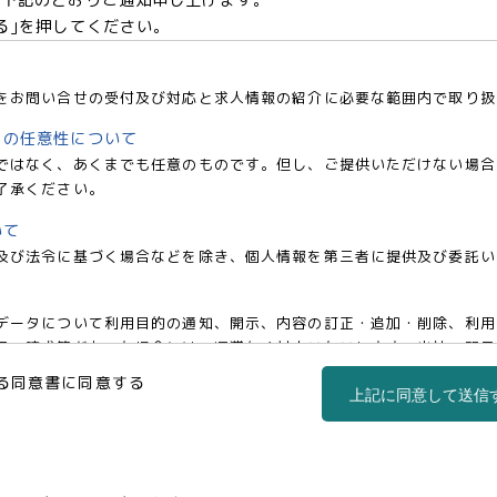
る｣を押してください。
をお問い合せの受付及び対応と求人情報の紹介に必要な範囲内で取り扱
との任意性について
ではなく、あくまでも任意のものです。但し、ご提供いただけない場合
了承ください。
いて
及び法令に基づく場合などを除き、個人情報を第三者に提供及び委託い
データについて利用目的の通知、開示、内容の訂正・追加・削除、利用
の請求等があった場合には、遅滞なく対応いたいします。当社の開示・相談窓
co.jp)までお申し出ください。
る同意書に同意する
上記に同意して送信
事業部 松浦 朱美
区西新宿三丁目1番5号 新宿嘉泉ビル8階