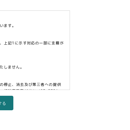
います。
、上記1に示す対応の一部に支障が
たしません。
の停止、消去及び第三者への提供
口責任者(tel03-5321-
する