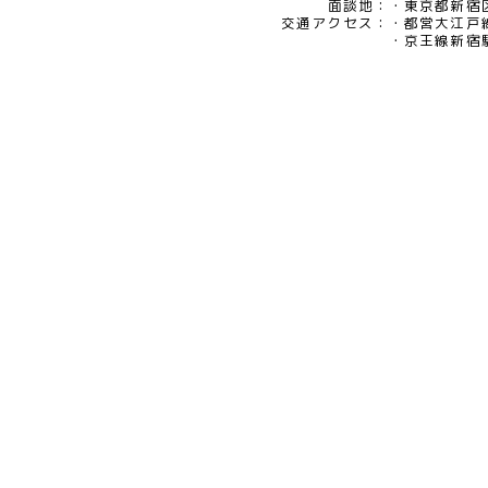
eメール：pv@mimaze.co.jp
面談地：
東京都新宿区
交通アクセス：
都営大江戸
京王線新宿