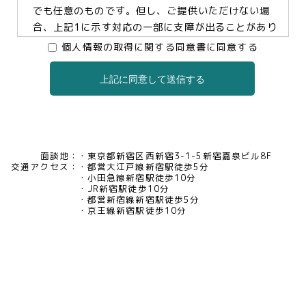
でも任意のものです。但し、ご提供いただけない場
合、上記1に示す対応の一部に支障が出ることがあり
ますので、予めご了承ください。
個人情報の取得に関する同意書に同意する
上記に同意して送信する
3.個人情報の提供及び委託について
当社は、お客様の同意がある場合及び法令に基づく
場合などを除き、個人情報を第三者に提供及び委託
いたしません。
面談地：
東京都新宿区西新宿3-1-5新宿嘉泉ビル8F
交通アクセス：
都営大江戸線新宿駅徒歩5分
4.個人情報の開示等について
小田急線新宿駅徒歩10分
JR新宿駅徒歩10分
当社は、お客様本人から保有個人データについて利
都営新宿線新宿駅徒歩5分
用目的の通知、開示、内容の訂正・追加・削除、利
京王線新宿駅徒歩10分
用の停止、消去及び第三者への提供の停止、又は第
三者提供記録の開示の請求等があった場合には、遅
滞なく対応いたいします。当社の開示・相談窓口責
任者(tel03-5321-6966 e-
mail:pv@mimaze.co.jp)までお申し出ください。