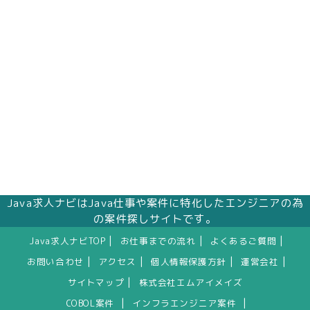
株式会社エムアイメイズ
個人情報保護管理者 オフィス事業部 松浦 朱
美
〒160－0023 東京都新宿区西新宿三丁目1番5
号 新宿嘉泉ビル8階
eメール：pv@mimaze.co.jp
Java求人ナビはJava仕事や案件に特化したエンジニアの為
の案件探しサイトです。
|
|
|
Java求人ナビTOP
お仕事までの流れ
よくあるご質問
|
|
|
|
お問い合わせ
アクセス
個人情報保護方針
運営会社
|
サイトマップ
株式会社エムアイメイズ
|
|
COBOL案件
インフラエンジニア案件