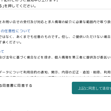
る｣を押してください。
をお問い合せの受付及び対応と求人情報の紹介に必要な範囲内で取り扱
との任意性について
ではなく、あくまでも任意のものです。但し、ご提供いただけない場合
了承ください。
いて
及び法令に基づく場合などを除き、個人情報を第三者に提供及び委託い
データについて利用目的の通知、開示、内容の訂正・追加・削除、利用
の請求等があった場合には、遅滞なく対応いたいします。当社の開示・相談窓
co.jp)までお申し出ください。
る同意書に同意する
上記に同意して送信
事業部 松浦 朱美
区西新宿三丁目1番5号 新宿嘉泉ビル8階