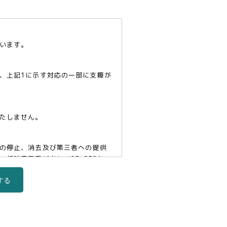
います。
、上記1に示す対応の一部に支障が
たしません。
の停止、消去及び第三者への提供
口責任者(tel03-5321-
する