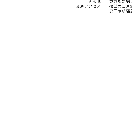
eメール：pv@mimaze.co.jp
面談地：
東京都新宿区
交通アクセス：
都営大江戸
京王線新宿