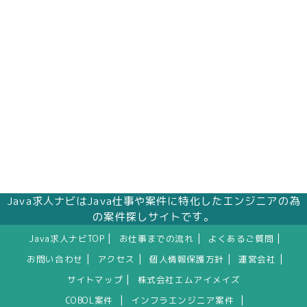
株式会社エムアイメイズ
個人情報保護管理者 オフィス事業部 松浦 朱
美
〒160－0023 東京都新宿区西新宿三丁目1番5
号 新宿嘉泉ビル8階
eメール：pv@mimaze.co.jp
Java求人ナビはJava仕事や案件に特化したエンジニアの為
の案件探しサイトです。
|
|
|
Java求人ナビTOP
お仕事までの流れ
よくあるご質問
|
|
|
|
お問い合わせ
アクセス
個人情報保護方針
運営会社
|
サイトマップ
株式会社エムアイメイズ
|
|
COBOL案件
インフラエンジニア案件