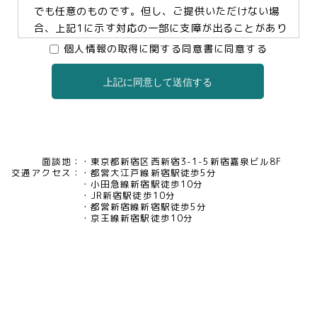
でも任意のものです。但し、ご提供いただけない場
合、上記1に示す対応の一部に支障が出ることがあり
ますので、予めご了承ください。
個人情報の取得に関する同意書に同意する
上記に同意して送信する
3.個人情報の提供及び委託について
当社は、お客様の同意がある場合及び法令に基づく
場合などを除き、個人情報を第三者に提供及び委託
いたしません。
面談地：
東京都新宿区西新宿3-1-5新宿嘉泉ビル8F
交通アクセス：
都営大江戸線新宿駅徒歩5分
4.個人情報の開示等について
小田急線新宿駅徒歩10分
JR新宿駅徒歩10分
当社は、お客様本人から保有個人データについて利
都営新宿線新宿駅徒歩5分
用目的の通知、開示、内容の訂正・追加・削除、利
京王線新宿駅徒歩10分
用の停止、消去及び第三者への提供の停止、又は第
三者提供記録の開示の請求等があった場合には、遅
滞なく対応いたいします。当社の開示・相談窓口責
任者(tel03-5321-6966 e-
mail:pv@mimaze.co.jp)までお申し出ください。