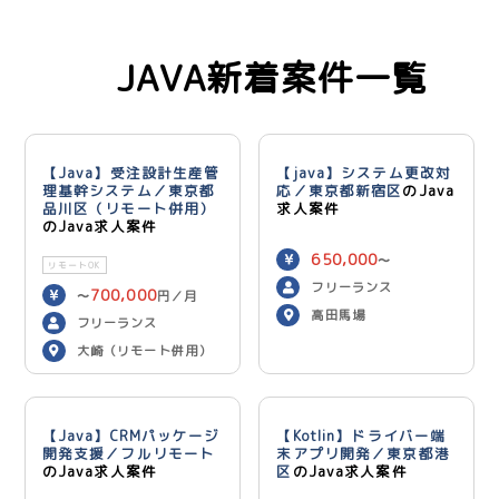
JAVA新着案件一覧
【Java】受注設計生産管
【java】システム更改対
理基幹システム／東京都
応／東京都新宿区
のJava
品川区（リモート併用）
求人案件
のJava求人案件
650,000
〜
リモートOK
750,000
円／月
フリーランス
700,000
〜
円／月
高田馬場
フリーランス
大崎（リモート併用）
【Java】CRMパッケージ
【Kotlin】ドライバー端
開発支援／フルリモート
末アプリ開発／東京都港
のJava求人案件
区
のJava求人案件