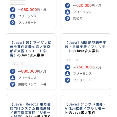
リモートOK
620,000
〜
円／月
650,000
〜
円／月
フリーランス
フリーランス
浜松町
フルリモート
【Java上流】マイグレに
【Java】AI駆動型開発実
伴う要件定義対応／東京
装・定着支援／フルリモ
都江東区（リモート併
ート
のJava求人案件
用）
のJava求人案件
リモートOK
リモートOK
750,000
〜
円／月
880,000
〜
円／月
フリーランス
フリーランス
フルリモート
東陽町（リモート併
用）
【Java・React】電力会
【Java】クラウド開発・
社向けシステム機能追加
AI活用推進／フルリモー
／東京都江東区（リモー
ト
のJava求人案件
ト併用）
のJava求人案件