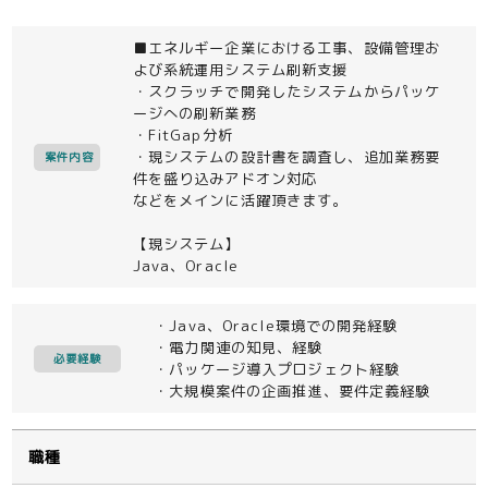
■エネルギー企業における工事、設備管理お
よび系統運用システム刷新支援
・スクラッチで開発したシステムからパッケ
ージへの刷新業務
・FitGap分析
・現システムの設計書を調査し、追加業務要
案件内容
件を盛り込みアドオン対応
などをメインに活躍頂きます。
【現システム】
Java、Oracle
・Java、Oracle環境での開発経験
・電力関連の知見、経験
必要経験
・パッケージ導入プロジェクト経験
・大規模案件の企画推進、要件定義経験
職種