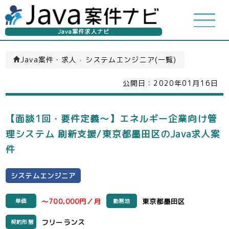
Java案件求人ナビ
Java案件・求人
›
システムエンジニア(一覧)
公開日：
2020年01月16日
【面談1回・要件定義～】エネルギー企業向け管
理システム 刷新支援/東京都墨田区のJava求人案
件
システムエンジニア
～700,000円／月
東京都墨田区
単価
勤務地
フリーランス
契約形態