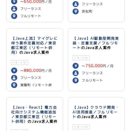
650,000
〜
円／月
フリーランス
フリーランス
浜松町
フルリモート
【Java上流】マイグレに
【Java】AI駆動型開発実
伴う要件定義対応／東京
装・定着支援／フルリモ
都江東区（リモート併
ート
のJava求人案件
用）
のJava求人案件
リモートOK
リモートOK
750,000
〜
円／月
880,000
〜
円／月
フリーランス
フリーランス
フルリモート
東陽町（リモート併
用）
【Java・React】電力会
【Java】クラウド開発・
社向けシステム機能追加
AI活用推進／フルリモー
／東京都江東区（リモー
ト
のJava求人案件
ト併用）
のJava求人案件
リモートOK