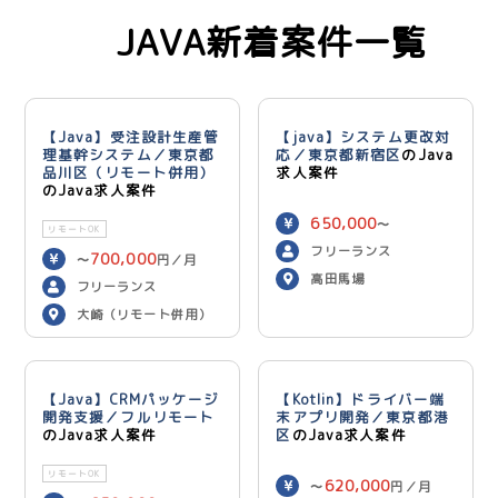
JAVA新着案件一覧
【Java】受注設計生産管
【java】システム更改対
理基幹システム／東京都
応／東京都新宿区
のJava
品川区（リモート併用）
求人案件
のJava求人案件
650,000
〜
リモートOK
750,000
円／月
フリーランス
700,000
〜
円／月
高田馬場
フリーランス
大崎（リモート併用）
【Java】CRMパッケージ
【Kotlin】ドライバー端
開発支援／フルリモート
末アプリ開発／東京都港
のJava求人案件
区
のJava求人案件
リモートOK
620,000
〜
円／月