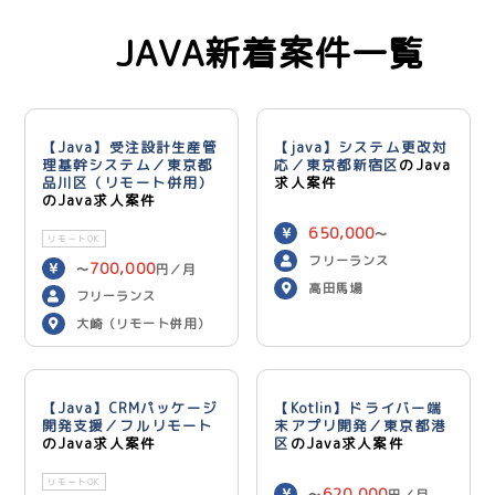
JAVA新着案件一覧
【Java】受注設計生産管
【java】システム更改対
理基幹システム／東京都
応／東京都新宿区
のJava
品川区（リモート併用）
求人案件
のJava求人案件
650,000
〜
リモートOK
750,000
円／月
フリーランス
700,000
〜
円／月
高田馬場
フリーランス
大崎（リモート併用）
【Java】CRMパッケージ
【Kotlin】ドライバー端
開発支援／フルリモート
末アプリ開発／東京都港
のJava求人案件
区
のJava求人案件
リモートOK
620,000