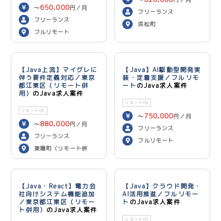
〜
円／月
650,000
〜
円／月
フリーランス
フリーランス
浜松町
フルリモート
【Java上流】マイグレに
【Java】AI駆動型開発実
伴う要件定義対応／東京
装・定着支援／フルリモ
都江東区（リモート併
ート
のJava求人案件
用）
のJava求人案件
リモートOK
リモートOK
750,000
〜
円／月
880,000
〜
円／月
フリーランス
フリーランス
フルリモート
東陽町（リモート併
用）
【Java・React】電力会
【Java】クラウド開発・
社向けシステム機能追加
AI活用推進／フルリモー
／東京都江東区（リモー
ト
のJava求人案件
ト併用）
のJava求人案件
リモートOK