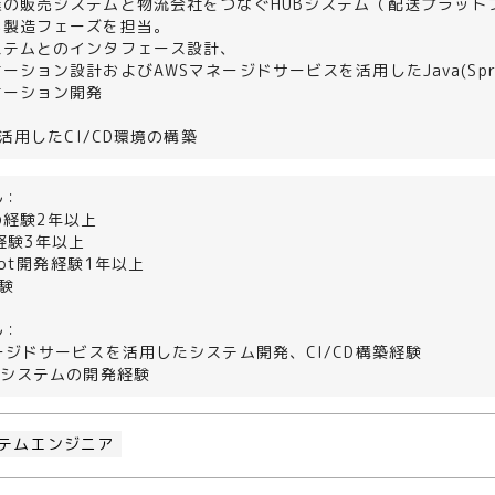
業の販売システムと物流会社をつなぐHUBシステム（配送プラット
ら製造フェーズを担当。
ステムとのインタフェース設計、
ーション設計およびAWSマネージドサービスを活用したJava(Sprin
ケーション開発
を活用したCI/CD環境の構築
ル：
の経験2年以上
発経験3年以上
Boot開発経験1年以上
経験
ル：
ージドサービスを活用したシステム開発、CI/CD構築経験
)システムの開発経験
テムエンジニア