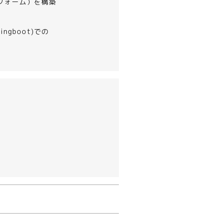
フォーム）を構築
gboot)での