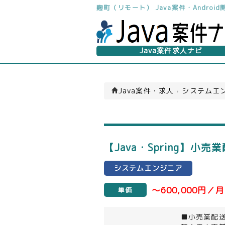
麹町（リモート） Java案件・Andro
Java案件求人ナビ
Java案件・求人
›
システムエン
【Java・Spring】
システムエンジニア
～600,000円／月
単価
■小売業配