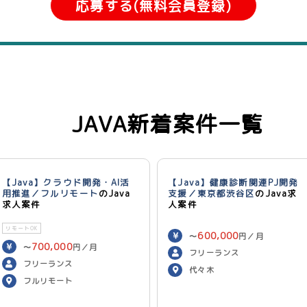
応募する(無料会員登録)
JAVA新着案件一覧
【Java】クラウド開発・AI活
【Java】健康診断関連PJ開発
用推進／フルリモート
のJava
支援／東京都渋谷区
のJava求
求人案件
人案件
リモートOK
600,000
〜
円／月
700,000
〜
円／月
フリーランス
フリーランス
代々木
フルリモート