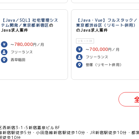
【Java／SQL】社宅管理シス
【Java・Vue】フルスタック／
テム開発／東京都新宿区
の
東京都渋谷区（リモート併用）
Java求人案件
のJava求人案件
リモートOK
780,000
〜
円／月
700,000
〜
円／月
フリーランス
フリーランス
西早稲田
笹塚（リモート併用）
西新宿3-1-5新宿嘉泉ビル8F
線新宿駅徒歩5分
小田急線新宿駅徒歩10分
JR新宿駅徒歩10分
都
駅徒歩10分