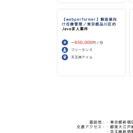
【webperformer】製造業向
け在庫管理／東京都品川区
の
Java求人案件
650,000
〜
円／月
フリーランス
天王洲アイル
面談地：
東京都新宿区
交通アクセス：
都営大江戸
京王線新宿