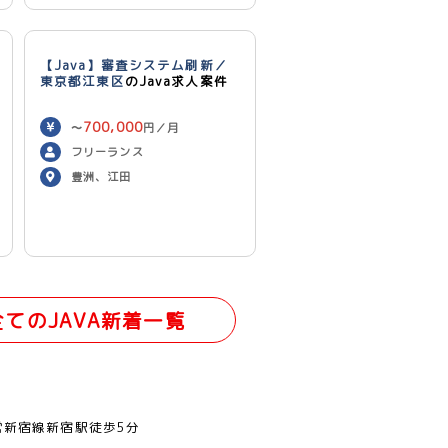
【Java】審査システム刷新／
東京都江東区
のJava求人案件
700,000
〜
円／月
フリーランス
豊洲、江田
全てのJAVA新着一覧
営新宿線新宿駅徒歩5分