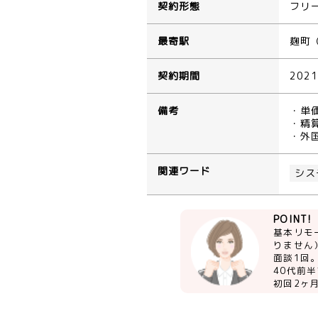
契約形態
フリ
最寄駅
麹町
契約期間
202
備考
・単
・精算
・外
関連ワード
シス
POINT!
基本リモ
りません
面談1回
40代前
初回2ヶ