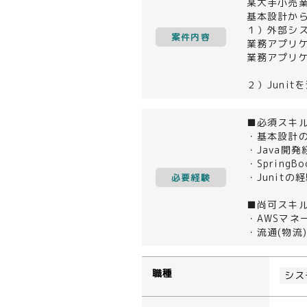
某大手小売
基本設計か
１）外部シ
案件内容
業務アプリケ
業務アプリ
２）Junit
■必須スキ
・基本設計
・Java開
・Spring
・Junitの
必要経験
■尚可スキ
・AWSマネ
・流通(物流
職種
シス