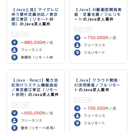
【Java上流】マイグレに
【Java】AI駆動型開発実
伴う要件定義対応／東京
装・定着支援／フルリモ
都江東区（リモート併
ート
のJava求人案件
用）
のJava求人案件
リモートOK
リモートOK
750,000
〜
円／月
880,000
〜
円／月
フリーランス
フリーランス
フルリモート
東陽町（リモート併
用）
【Java・React】電力会
【Java】クラウド開発・
社向けシステム機能追加
AI活用推進／フルリモー
／東京都江東区（リモー
ト
のJava求人案件
ト併用）
のJava求人案件
リモートOK
リモートOK
700,000
〜
円／月
600,000
〜
円／月
フリーランス
フリーランス
フルリモート
豊洲（リモート併用）