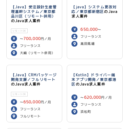
【Java】受注設計生産管
【java】システム更改対
理基幹システム／東京都
応／東京都新宿区
のJava
品川区（リモート併用）
求人案件
のJava求人案件
650,000
〜
リモートOK
750,000
円／月
フリーランス
700,000
〜
円／月
高田馬場
フリーランス
大崎（リモート併用）
【Java】CRMパッケージ
【Kotlin】ドライバー端
開発支援／フルリモート
末アプリ開発／東京都港
のJava求人案件
区
のJava求人案件
リモートOK
620,000
〜
円／月
650,000
〜
円／月
フリーランス
フリーランス
浜松町
フルリモート