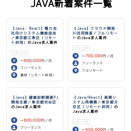
JAVA新着案件一覧
【Java・React】電力会
【Java】クラウド開発・
社向けシステム機能追加
AI活用推進／フルリモー
／東京都江東区（リモー
ト
のJava求人案件
ト併用）
のJava求人案件
リモートOK
リモートOK
700,000
〜
円／月
600,000
〜
円／月
フリーランス
フリーランス
フルリモート
豊洲（リモート併用）
【Java】健康診断関連PJ
【Java/React】業務シ
開発支援／東京都渋谷区
ステム再構築／東京都文
のJava求人案件
京区（リモート併用）
の
Java求人案件
600,000
〜
円／月
リモートOK
フリーランス
650,000
〜
円／月