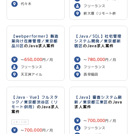
代々木
フリーランス
新大塚（リモート併
用）
【webperformer】製造
【Java／SQL】社宅管理
業向け在庫管理／東京都
システム開発／東京都新
品川区
のJava求人案件
宿区
のJava求人案件
650,000
780,000
〜
円／月
〜
円／月
フリーランス
フリーランス
天王洲アイル
西早稲田
【Java・Vue】フルスタ
【Java】審査システム刷
ック／東京都渋谷区（リ
新／東京都江東区
のJava
モート併用）
のJava求人
求人案件
案件
700,000
〜
円／月
リモートOK
フリーランス
700,000
〜
円／月