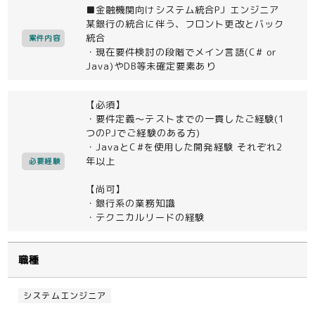
■金融機関向けシステム統合PJ エンジニア
某銀行の統合に伴う、フロント更改とバック
統合
案件内容
・現在要件検討の段階でメイン言語(C# or
Java)やDB等未確定要素あり
【必須】
・要件定義～テストまでの一貫したご経験(1
つのPJでご経験のある方)
・JavaとC#を使用した開発経験 それぞれ2
年以上
必要経験
【尚可】
・銀行系の業務知識
・テクニカルリードの経験
職種
システムエンジニア