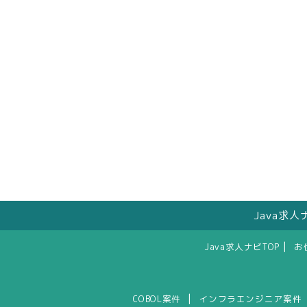
Java求
|
Java求人ナビTOP
お
|
COBOL案件
インフラエンジニア案件