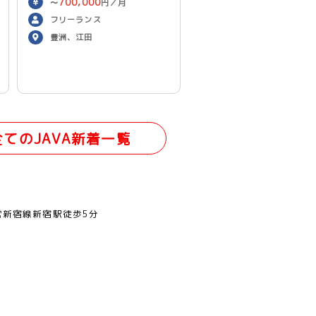
700,000
〜
円／月
フリーランス
豊洲、江田
全てのJAVA新着一覧
営新宿線新宿駅徒歩5分