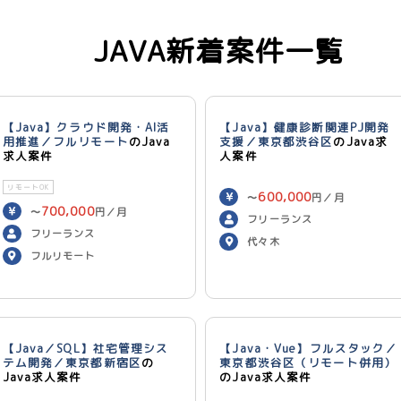
JAVA新着案件一覧
【Java】クラウド開発・AI活
【Java】健康診断関連PJ開発
用推進／フルリモート
のJava
支援／東京都渋谷区
のJava求
求人案件
人案件
リモートOK
600,000
〜
円／月
700,000
〜
円／月
フリーランス
フリーランス
代々木
フルリモート
【Java／SQL】社宅管理シス
【Java・Vue】フルスタック／
テム開発／東京都新宿区
の
東京都渋谷区（リモート併用）
Java求人案件
のJava求人案件