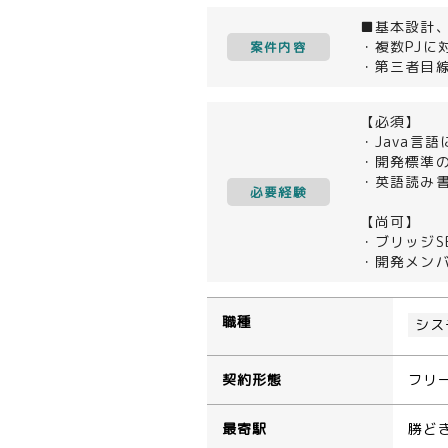
■基本設計
・複数PJに
案件内容
・第三者目
【必須】
・Java言
・開発標準
・英語読み
必要経験
【尚可】
・ブリッジS
・開発メン
職種
シス
契約形態
フリ
最寄駅
勝ど