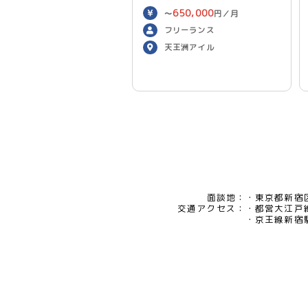
650,000
〜
円／月
フリーランス
天王洲アイル
面談地：
東京都新宿区
交通アクセス：
都営大江戸
京王線新宿