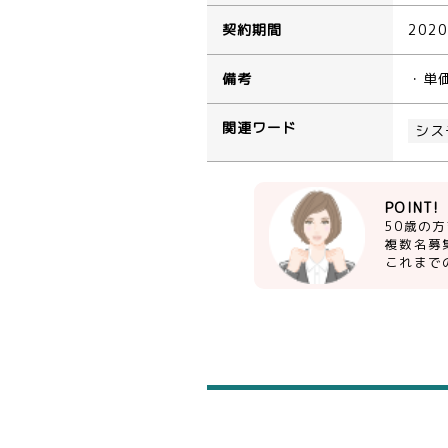
契約期間
202
備考
・単
関連ワード
シス
POINT!
50歳の
複数名募
これまで