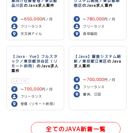
業向け在庫管理／東京都
システム開発／東京都新
品川区
のJava求人案件
宿区
のJava求人案件
650,000
780,000
〜
円／月
〜
円／月
フリーランス
フリーランス
天王洲アイル
西早稲田
【Java・Vue】フルスタ
【Java】審査システム刷
ック／東京都渋谷区（リ
新／東京都江東区
のJava
モート併用）
のJava求人
求人案件
案件
700,000
〜
円／月
リモートOK
フリーランス
700,000
〜
円／月
豊洲、江田
フリーランス
笹塚（リモート併用）
全てのJAVA新着一覧