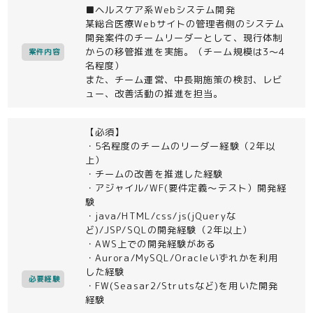
■ヘルスケア系Webシステム開発
某総合医療Webサイトの管理者側のシステム
開発案件のチームリーダーとして、現行体制
からの移管推進を実施。（チーム規模は3～4
案件内容
名程度）
また、チーム運営、中長期施策の検討、レビ
ュー、改善活動の推進を担当。
【必須】
・5名程度のチームのリーダー経験（2年以
上）
・チームの改善を推進した経験
・アジャイル/WF(要件定義～テスト）開発経
験
・java/HTML/css/js(jQueryな
ど)/JSP/SQLの開発経験（2年以上）
・AWS上での開発経験がある
・Aurora/MySQL/Oracleいずれかを利用
した経験
必要経験
・FW(Seasar2/Strutsなど)を用いた開発
経験