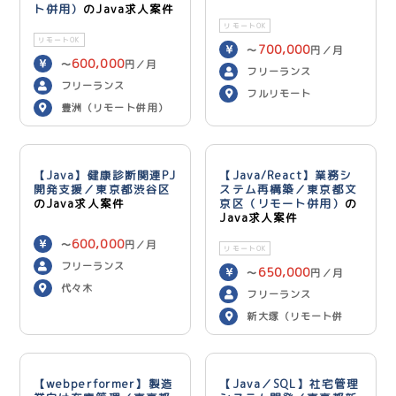
ト併用）
のJava求人案件
リモートOK
リモートOK
700,000
〜
円／月
600,000
〜
円／月
フリーランス
フリーランス
フルリモート
豊洲（リモート併用）
【Java】健康診断関連PJ
【Java/React】業務シ
開発支援／東京都渋谷区
ステム再構築／東京都文
のJava求人案件
京区（リモート併用）
の
Java求人案件
600,000
〜
円／月
リモートOK
フリーランス
650,000
〜
円／月
代々木
フリーランス
新大塚（リモート併
用）
【webperformer】製造
【Java／SQL】社宅管理