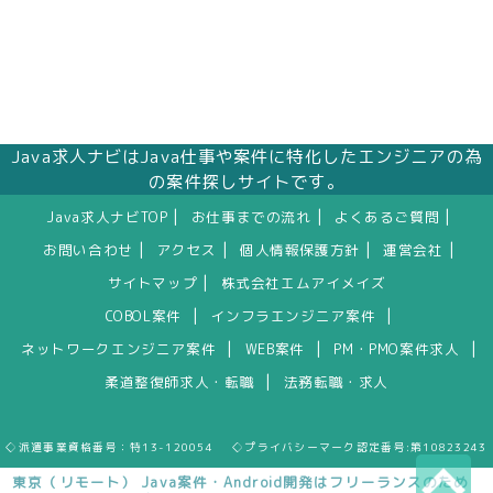
Java求人ナビはJava仕事や案件に特化したエンジニアの為
の案件探しサイトです。
|
|
|
Java求人ナビTOP
お仕事までの流れ
よくあるご質問
|
|
|
|
お問い合わせ
アクセス
個人情報保護方針
運営会社
|
サイトマップ
株式会社エムアイメイズ
|
|
COBOL案件
インフラエンジニア案件
|
|
|
ネットワークエンジニア案件
WEB案件
PM・PMO案件求人
|
柔道整復師求人・転職
法務転職・求人
◇派遣事業資格番号：特13-120054 ◇プライバシーマーク認定番号:第10823243
東京（リモート） Java案件・Android開発はフリーランスのため