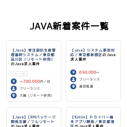
JAVA新着案件一覧
【Java】受注設計生産管
【java】システム更改対
理基幹システム／東京都
応／東京都新宿区
のJava
品川区（リモート併用）
求人案件
のJava求人案件
650,000
〜
リモートOK
750,000
円／月
フリーランス
700,000
〜
円／月
高田馬場
フリーランス
大崎（リモート併用）
【Java】CRMパッケージ
【Kotlin】ドライバー端
開発支援／フルリモート
末アプリ開発／東京都港
のJava求人案件
区
のJava求人案件