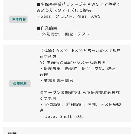
■生保基幹系パッケージをＡＷＳ上で稼働す
るようカスタマイズして提供
・Saas クラウド、Paas AWS
案件内容
■作業範囲
・ 外部設計、 開発・テスト
【必須】A区分・B区分どちらかのスキルを
有する方
A）生命保険基幹系システム経験者
・保険募集 新契約、保全、支払、数理、
経理
・業務知識有識者
必要経験
B)オープン系開発技術者※保険業務経験な
くても可
・ 外部設計、詳細設計、開発、テスト経験
者
Java、Shell、SQL