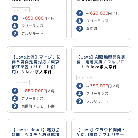
リモートOK
620,000
〜
円／月
650,000
〜
円／月
フリーランス
フリーランス
浜松町
フルリモート
【Java上流】マイグレに
【Java】AI駆動型開発実
伴う要件定義対応／東京
装・定着支援／フルリモ
都江東区（リモート併
ート
のJava求人案件
用）
のJava求人案件
リモートOK
リモートOK
750,000
〜
円／月
880,000
〜
円／月
フリーランス
フリーランス
フルリモート
東陽町（リモート併
用）
【Java・React】電力会
【Java】クラウド開発・
社向けシステム機能追加
AI活用推進／フルリモー