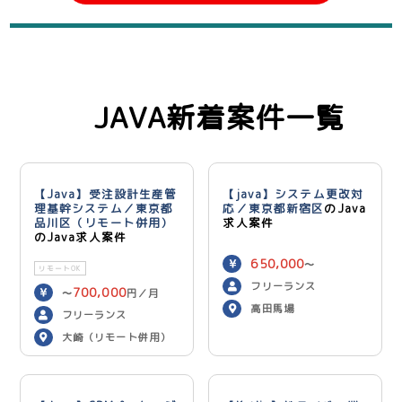
JAVA新着案件一覧
【Java】受注設計生産管
【java】システム更改対
理基幹システム／東京都
応／東京都新宿区
のJava
品川区（リモート併用）
求人案件
のJava求人案件
650,000
〜
リモートOK
750,000
円／月
フリーランス
700,000
〜
円／月
高田馬場
フリーランス
大崎（リモート併用）