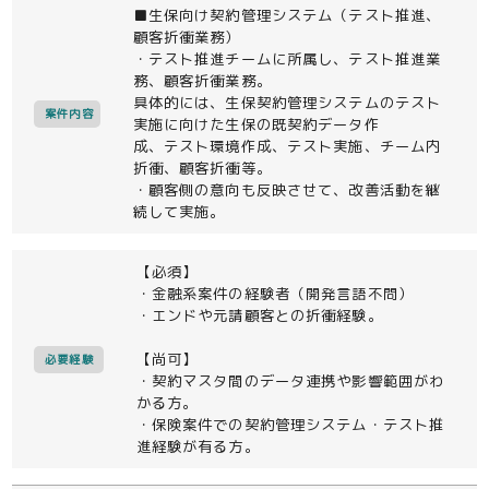
■生保向け契約管理システム（テスト推進、
顧客折衝業務）
・テスト推進チームに所属し、テスト推進業
務、顧客折衝業務。
具体的には、生保契約管理システムのテスト
案件内容
実施に向けた生保の既契約データ作
成、テスト環境作成、テスト実施、チーム内
折衝、顧客折衝等。
・顧客側の意向も反映させて、改善活動を継
続して実施。
【必須】
・金融系案件の経験者（開発言語不問）
・エンドや元請顧客との折衝経験。
【尚可】
必要経験
・契約マスタ間のデータ連携や影響範囲がわ
かる方。
・保険案件での契約管理システム・テスト推
進経験が有る方。