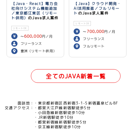
【Java・React】電力会
【Java】クラウド開発・
社向けシステム機能追加
AI活用推進／フルリモー
／東京都江東区（リモー
ト
のJava求人案件
ト併用）
のJava求人案件
リモートOK
リモートOK
700,000
〜
円／月
600,000
〜
円／月
フリーランス
フリーランス
フルリモート
豊洲（リモート併用）
全てのJAVA新着一覧
面談地：
東京都新宿区西新宿3-1-5新宿嘉泉ビル8F
交通アクセス：
都営大江戸線新宿駅徒歩5分
小田急線新宿駅徒歩10分
JR新宿駅徒歩10分
都営新宿線新宿駅徒歩5分
京王線新宿駅徒歩10分