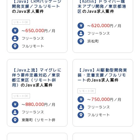
【Java】CRMパッケージ
【Kotlin】ドライバー端
開発支援／フルリモート
末アプリ開発／東京都港
のJava求人案件
区
のJava求人案件
リモートOK
620,000
〜
円／月
650,000
〜
円／月
フリーランス
フリーランス
浜松町
フルリモート
【Java上流】マイグレに
【Java】AI駆動型開発実
伴う要件定義対応／東京
装・定着支援／フルリモ
都江東区（リモート併
ート
のJava求人案件
用）
のJava求人案件
リモートOK
リモートOK
750,000
〜
円／月
880,000
〜
円／月
フリーランス
フリーランス
フルリモート
東陽町（リモート併
用）