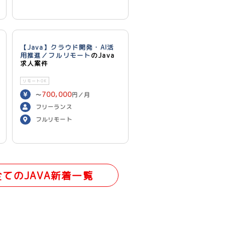
【Java】クラウド開発・AI活
用推進／フルリモート
のJava
求人案件
リモートOK
700,000
〜
円／月
フリーランス
フルリモート
全てのJAVA新着一覧