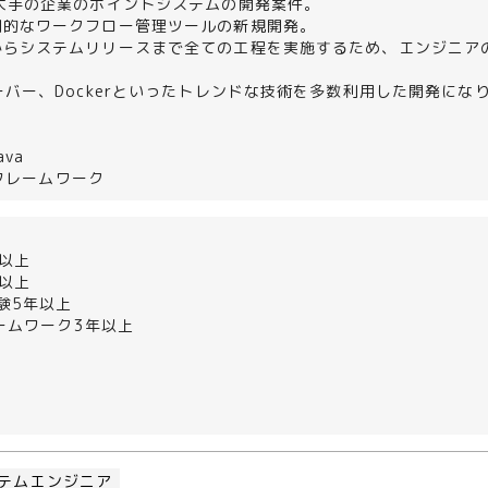
ル大手の企業のポイントシステムの開発案件。
用的なワークフロー管理ツールの新規開発。
からシステムリリースまで全ての工程を実施するため、エンジニア
ーバー、Dockerといったトレンドな技術を多数利用した開発にな
va
ngフレームワーク
以上
以上
経験5年以上
レームワーク3年以上
テムエンジニア