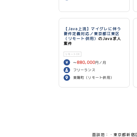
【Java上流】マイグレに伴う
要件定義対応／東京都江東区
（リモート併用）
のJava求人
案件
リモートOK
880,000
〜
円／月
フリーランス
東陽町（リモート併用）
面談地：
東京都新宿区