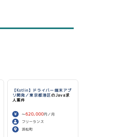
【Kotlin】ドライバー端末アプ
リ開発／東京都港区
のJava求
人案件
620,000
〜
円／月
フリーランス
浜松町