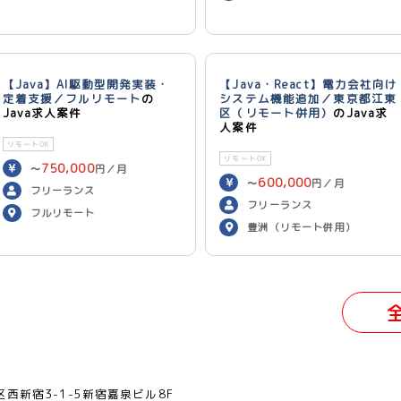
【Java】AI駆動型開発実装・
【Java・React】電力会社向け
定着支援／フルリモート
の
システム機能追加／東京都江東
Java求人案件
区（リモート併用）
のJava求
人案件
リモートOK
リモートOK
750,000
〜
円／月
600,000
〜
円／月
フリーランス
フリーランス
フルリモート
豊洲（リモート併用）
西新宿3-1-5新宿嘉泉ビル8F