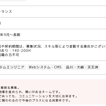
ーランス
川
0年9月～長期
価や契約期間は、募集状況、スキル等により変動する場合がござい
あり：140-200H
国籍の方不可
テムエンジニア
Webシステム・CMS
品川・大崎・天王洲
、複数名募集。
物事を進められ、勢いがあるチームです。
であっても、コミュニケーションを大切に出来ます。
に関われるので今後のプラスになる良案件です。