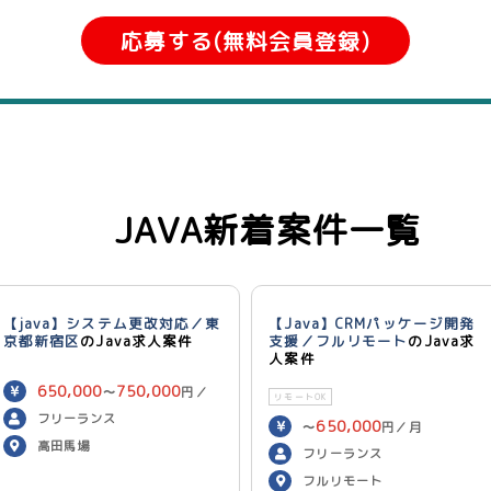
応募する(無料会員登録)
JAVA新着案件一覧
【java】システム更改対応／東
【Java】CRMパッケージ開発
京都新宿区
のJava求人案件
支援／フルリモート
のJava求
人案件
650,000
750,000
〜
円／
リモートOK
月
フリーランス
650,000
〜
円／月
高田馬場
フリーランス
フルリモート