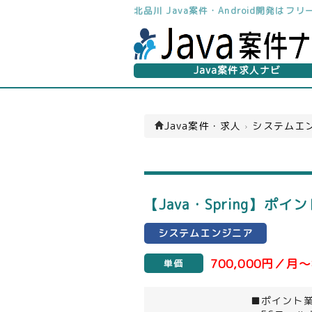
北品川 Java案件・Android開発は
Java案件求人ナビ
Java案件・求人
›
システムエン
【Java・Spring】
システムエンジニア
700,000円／月～
単価
■ポイント