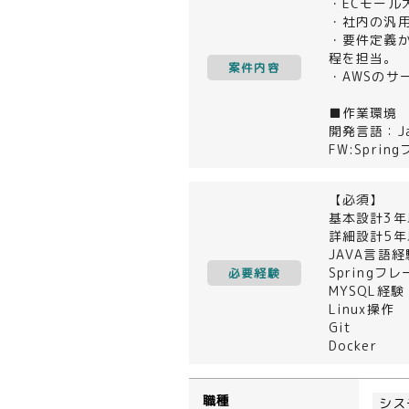
・ECモー
・社内の汎
・要件定義
程を担当。
案件内容
・AWSのサ
■作業環境
開発言語：Ja
FW:Spri
【必須】
基本設計3年
詳細設計5年
JAVA言語
Springフ
必要経験
MYSQL経験
Linux操作
Git
Docker
職種
シス