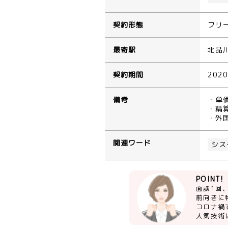
契約形態
フリ
最寄駅
北品
契約期間
202
備考
・単
・精算
・外
関連ワード
シス
POINT!
面談1回
前向きに
コロナ禍
人気技術