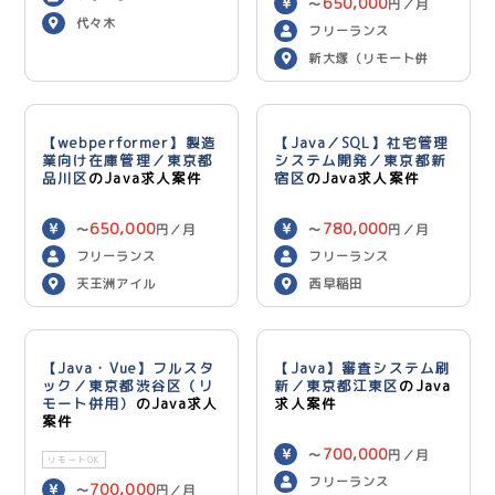
650,000
〜
円／月
代々木
フリーランス
新大塚（リモート併
用）
【webperformer】製造
【Java／SQL】社宅管理
業向け在庫管理／東京都
システム開発／東京都新
品川区
のJava求人案件
宿区
のJava求人案件
650,000
780,000
〜
円／月
〜
円／月
フリーランス
フリーランス
天王洲アイル
西早稲田
【Java・Vue】フルスタ
【Java】審査システム刷
ック／東京都渋谷区（リ
新／東京都江東区
のJava
モート併用）
のJava求人
求人案件
案件
700,000
〜
円／月
リモートOK
フリーランス
700,000
〜
円／月