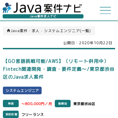
Java案件求人ナビ
Java案件・求人
›
システムエンジニア(一覧)
公開日：
2020年10月22日
【GO言語挑戦可能/AWS】（リモート併用中）
Fintech関連開発・調査・要件定義～/東京都渋谷
区のJava求人案件
システムエンジニア
～800,000円／月
東京都渋谷区
単価
勤務地
フリーランス
契約形態