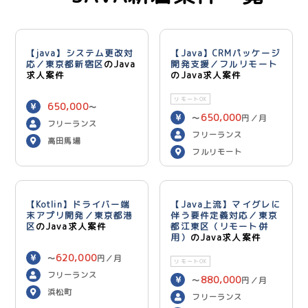
【java】システム更改対
【Java】CRMパッケージ
応／東京都新宿区
のJava
開発支援／フルリモート
求人案件
のJava求人案件
リモートOK
650,000
〜
650,000
〜
円／月
750,000
円／月
フリーランス
フリーランス
高田馬場
フルリモート
【Kotlin】ドライバー端
【Java上流】マイグレに
末アプリ開発／東京都港
伴う要件定義対応／東京
区
のJava求人案件
都江東区（リモート併
用）
のJava求人案件
620,000
〜
円／月
リモートOK
フリーランス
880,000
〜
円／月
浜松町
フリーランス