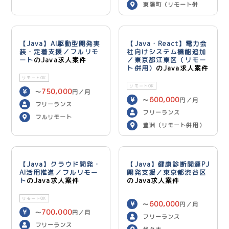
東陽町（リモート併
用）
【Java】AI駆動型開発実
【Java・React】電力会
装・定着支援／フルリモ
社向けシステム機能追加
ート
のJava求人案件
／東京都江東区（リモー
ト併用）
のJava求人案件
リモートOK
リモートOK
750,000
〜
円／月
600,000
〜
円／月
フリーランス
フリーランス
フルリモート
豊洲（リモート併用）
【Java】クラウド開発・
【Java】健康診断関連PJ
AI活用推進／フルリモー
開発支援／東京都渋谷区
ト
のJava求人案件
のJava求人案件
リモートOK
600,000
〜
円／月
700,000
〜
円／月
フリーランス
フリーランス