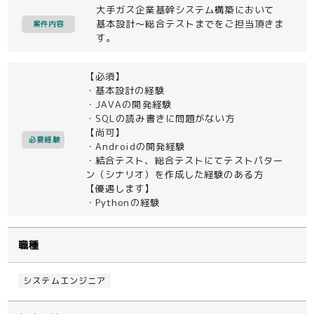
大手ガス企業基幹システム構築において
基本設計～総合テストまでをご担当頂きま
案件内容
す。
【必須】
・基本設計の経験
・JAVAの開発経験
・SQLの読み書きに問題がない方
【尚可】
必要経験
・Androidの開発経験
・結合テスト、総合テストにてテストパター
ン（シナリオ）を作成した経験のある方
【優遇します】
・Pythonの経験
職種
システムエンジニア