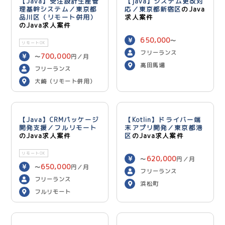
【Java】受注設計生産管
【java】システム更改対
理基幹システム／東京都
応／東京都新宿区
のJava
品川区（リモート併用）
求人案件
のJava求人案件
650,000
〜
リモートOK
750,000
円／月
フリーランス
700,000
〜
円／月
高田馬場
フリーランス
大崎（リモート併用）
【Java】CRMパッケージ
【Kotlin】ドライバー端
開発支援／フルリモート
末アプリ開発／東京都港
のJava求人案件
区
のJava求人案件
リモートOK
620,000
〜
円／月
650,000
〜
円／月
フリーランス
フリーランス
浜松町
フルリモート