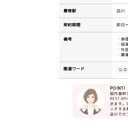
最寄駅
品川
契約期間
即日
備考
・単
・就業
・外
・募
関連ワード
シス
POINT!
国内基幹
REST
きます。
ッチする
品川での