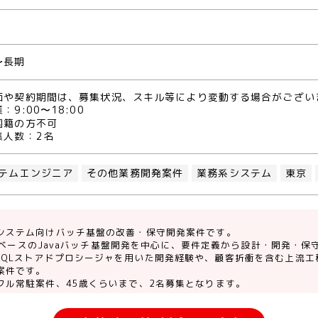
〜長期
価や契約期間は、募集状況、スキル等により変動する場合がござい
：9:00〜18:00
国籍の方不可
集人数：2名
テムエンジニア
その他業務開発案件
業務系システム
東京
システム向けバッチ基盤の改善・保守開発案件です。
 APIベースのJavaバッチ基盤開発を中心に、要件定義から設計・開発・
SQLストアドプロシージャを用いた開発経験や、顧客折衝を含む上流工
案件です。
フル常駐案件、45歳くらいまで、2名募集となります。