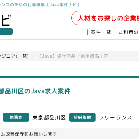
リーランスのための仕事検索【Java案件ナビ】
人材をお探しの企業
案件一覧
ご利用
ジニア(一覧)
›
【Java】保守開発／東京都品川区
都品川区のJava求人案件
東京都品川区
フリーランス
勤務地
契約形態
テム改善保守をお願いします