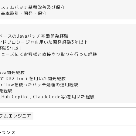
＞
システムバッチ基盤改善及び保守
〜基本設計・開発・保守
PIベースのJavaバッチ基盤開発経験
トアドプロシージャを用いた開発経験3年以上
発経験5年以上
フェーズにてお客様と直接やり取りを行った経験
ava開発経験
て DB2 for i を用いた開発経験
 Airflowを使ったバッチ処理の運用経験
開発経験
tHub Copilot, ClaudeCode等)を用いた経験
テムエンジニア
ーランス