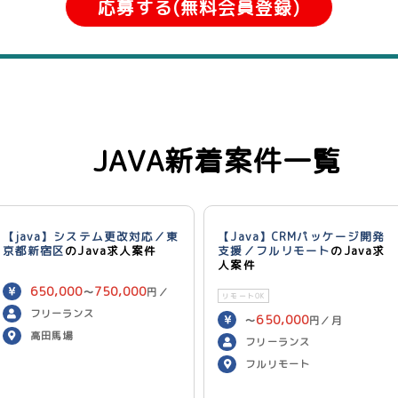
応募する(無料会員登録)
JAVA新着案件一覧
【java】システム更改対応／東
【Java】CRMパッケージ開発
京都新宿区
のJava求人案件
支援／フルリモート
のJava求
人案件
650,000
750,000
〜
円／
リモートOK
月
フリーランス
650,000
〜
円／月
高田馬場
フリーランス
フルリモート