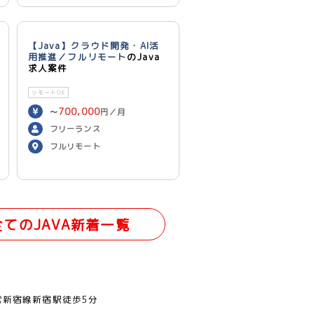
【Java】クラウド開発・AI活
用推進／フルリモート
のJava
求人案件
リモートOK
700,000
〜
円／月
フリーランス
フルリモート
全てのJAVA新着一覧
営新宿線新宿駅徒歩5分