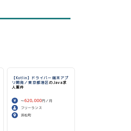
【Kotlin】ドライバー端末アプ
リ開発／東京都港区
のJava求
人案件
620,000
〜
円／月
フリーランス
浜松町