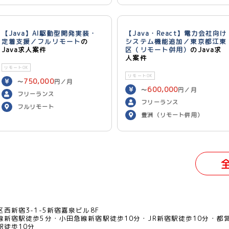
【Java】AI駆動型開発実装・
【Java・React】電力会社向け
定着支援／フルリモート
の
システム機能追加／東京都江東
Java求人案件
区（リモート併用）
のJava求
人案件
リモートOK
リモートOK
750,000
〜
円／月
600,000
〜
円／月
フリーランス
フリーランス
フルリモート
豊洲（リモート併用）
西新宿3-1-5新宿嘉泉ビル8F
線新宿駅徒歩5分
小田急線新宿駅徒歩10分
JR新宿駅徒歩10分
都
駅徒歩10分