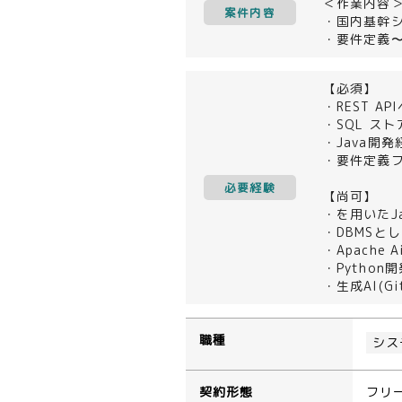
＜作業内容
案件内容
・国内基幹
・要件定義
【必須】
・REST A
・SQL ス
・Java開
・要件定義
必要経験
【尚可】
・を用いたJ
・DBMSとし
・Apache
・Python
・生成AI(Gi
職種
シス
契約形態
フリ