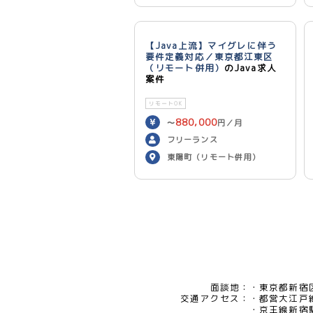
【Java上流】マイグレに伴う
要件定義対応／東京都江東区
（リモート併用）
のJava求人
案件
リモートOK
880,000
〜
円／月
フリーランス
東陽町（リモート併用）
面談地：
東京都新宿区
交通アクセス：
都営大江戸
京王線新宿