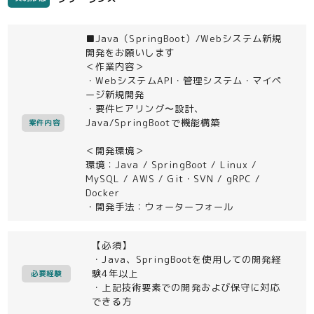
■Java（SpringBoot）/Webシステム新規
開発をお願いします
＜作業内容＞
・WebシステムAPI・管理システム・マイペ
ージ新規開発
・要件ヒアリング〜設計、
Java/SpringBootで機能構築
案件内容
＜開発環境＞
環境：Java / SpringBoot / Linux /
MySQL / AWS / Git・SVN / gRPC /
Docker
・開発手法：ウォーターフォール
【必須】
・Java、SpringBootを使用しての開発経
験4年以上
必要経験
・上記技術要素での開発および保守に対応
できる方