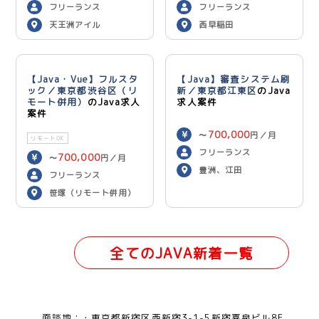
フリーランス
フリーランス
天王洲アイル
西早稲田
【Java・Vue】フルスタ
【Java】審査システム刷
ック／東京都渋谷区（リ
新／東京都江東区
のJava
モート併用）
のJava求人
求人案件
案件
700,000
〜
円／月
リモートOK
フリーランス
700,000
〜
円／月
豊洲、江田
フリーランス
笹塚（リモート併用）
全てのJAVA新着一覧
面談地：
東京都新宿区西新宿3-1-5新宿嘉泉ビル8F