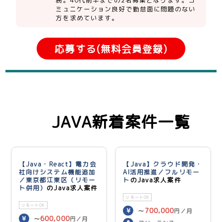
務。40代前半までの2名募集となります。コ
ミュニケーション良好で勤怠面に問題のない
方を求めています。
応募する(無料会員登録)
JAVA新着案件一覧
【Java・React】電力会
【Java】クラウド開発・
社向けシステム機能追加
AI活用推進／フルリモー
／東京都江東区（リモー
ト
のJava求人案件
ト併用）
のJava求人案件
リモートOK
リモートOK
700,000
〜
円／月
600,000
〜
円／月