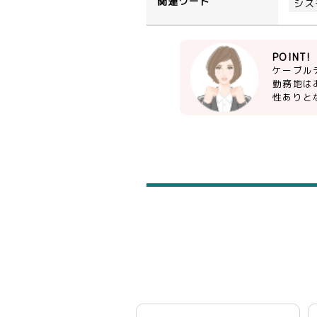
関連ワード
シス
POINT!
ケーブル
勤務地は
性ありと