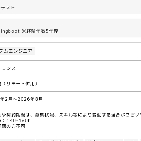
＞
〜テスト
ringboot ※経験年数5年程
テムエンジニア
ーランス
場（リモート併用）
6年2月〜2026年8月
価や契約期間は、募集状況、スキル等により変動する場合がござい
：140-180h
国籍の方不可