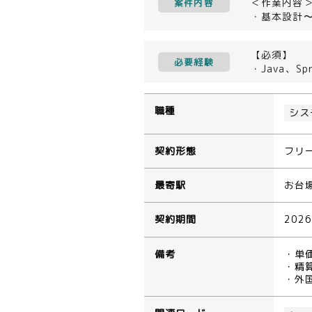
＜作業内容
案件内容
・基本設計
【必須】
必要経験
・Java、Sp
職種
シス
契約形態
フリ
最寄駅
お台
契約期間
202
備考
・単
・精算
・外