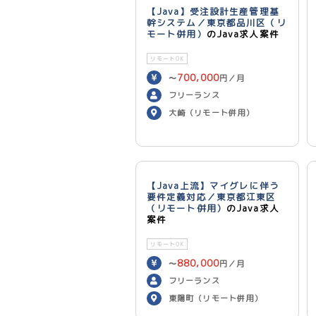
【Java】受注設計生産管理基
幹システム／東京都品川区（リ
モート併用）
のJava求人案件
リモートOK
700,000
〜
円／月
フリーランス
大崎（リモート併用）
【Java上流】マイグレに伴う
要件定義対応／東京都江東区
（リモート併用）
のJava求人
案件
リモートOK
880,000
〜
円／月
フリーランス
東陽町（リモート併用）