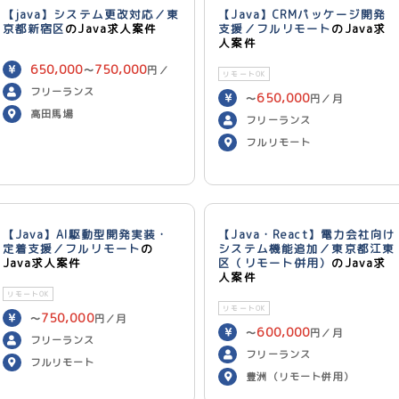
【java】システム更改対応／東
【Java】CRMパッケージ開発
京都新宿区
のJava求人案件
支援／フルリモート
のJava求
人案件
650,000
750,000
〜
円／
リモートOK
月
フリーランス
650,000
〜
円／月
高田馬場
フリーランス
フルリモート
【Java】AI駆動型開発実装・
【Java・React】電力会社向け
定着支援／フルリモート
の
システム機能追加／東京都江東
Java求人案件
区（リモート併用）
のJava求
人案件
リモートOK
リモートOK
750,000
〜
円／月
600,000
〜
円／月
フリーランス
フリーランス
フルリモート
豊洲（リモート併用）