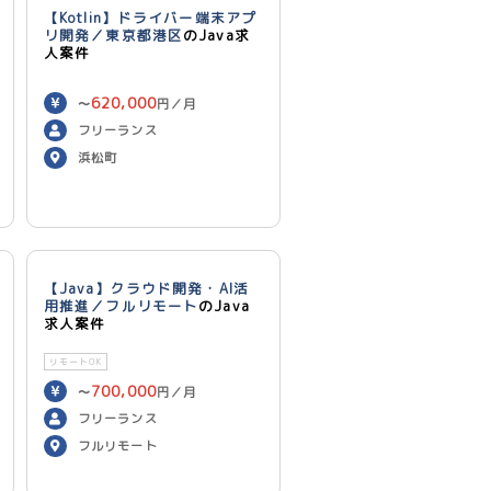
【Kotlin】ドライバー端末アプ
リ開発／東京都港区
のJava求
人案件
620,000
〜
円／月
フリーランス
浜松町
【Java】クラウド開発・AI活
用推進／フルリモート
のJava
求人案件
リモートOK
700,000
〜
円／月
フリーランス
フルリモート