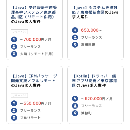
【Java】受注設計生産管
【java】システム更改対
理基幹システム／東京都
応／東京都新宿区
のJava
品川区（リモート併用）
求人案件
のJava求人案件
650,000
〜
リモートOK
750,000
円／月
フリーランス
700,000
〜
円／月
高田馬場
フリーランス
大崎（リモート併用）
【Java】CRMパッケージ
【Kotlin】ドライバー端
開発支援／フルリモート
末アプリ開発／東京都港
のJava求人案件
区
のJava求人案件
リモートOK
620,000
〜
円／月
650,000
〜
円／月
フリーランス
フリーランス
浜松町
フルリモート