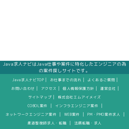
Java求人ナビはJava仕事や案件に特化したエンジニアの為
の案件探しサイトです。
|
|
|
Java求人ナビTOP
お仕事までの流れ
よくあるご質問
|
|
|
|
お問い合わせ
アクセス
個人情報保護方針
運営会社
|
サイトマップ
株式会社エムアイメイズ
|
|
COBOL案件
インフラエンジニア案件
|
|
|
ネットワークエンジニア案件
WEB案件
PM・PMO案件求人
|
柔道整復師求人・転職
法務転職・求人