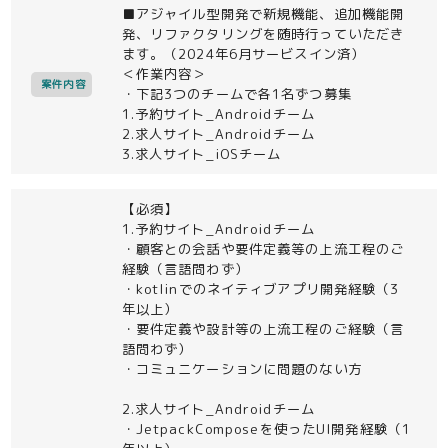
■アジャイル型開発で新規機能、追加機能開
発、リファクタリングを随時行っていただき
ます。（2024年6月サービスイン済）
＜作業内容＞
案件内容
・下記3つのチームで各1名ずつ募集
1.予約サイト_Androidチーム
2.求人サイト_Androidチーム
3.求人サイト_iOSチーム
【必須】
1.予約サイト_Androidチーム
・顧客との会話や要件定義等の上流工程のご
経験（言語問わず）
・kotlinでのネイティブアプリ開発経験（3
年以上）
・要件定義や設計等の上流工程のご経験（言
語問わず）
・コミュニケーションに問題のない方
2.求人サイト_Androidチーム
・JetpackComposeを使ったUI開発経験（1