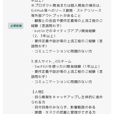
年以上）
※プロダクト開発または個人開発の場合は、
GitHub等へのソース展開・ストアリリース
等外部アウトプットがあること
・顧客との会話や要件定義等の上流工程のご
経験（言語問わず）
必要経験
・kotlinでのネイティブアプリ開発経験
（2、3年以上）
・要件定義や設計等の上流工程のご経験（言
語問わず）
・コミュニケーションに問題のない方
3.求人サイト_iOSチーム
・SwiftUIを使ったUI開発経験（1年以上）
・要件定義や設計等の上流工程のご経験（言
語問わず）
・コミュニケーションに問題のない方
【人物】
・自ら情報をキャッチアップし主体的に進め
られる方
・自分自身のみならず、影響範囲のある
・課題・タスクの把握と管理ができる方