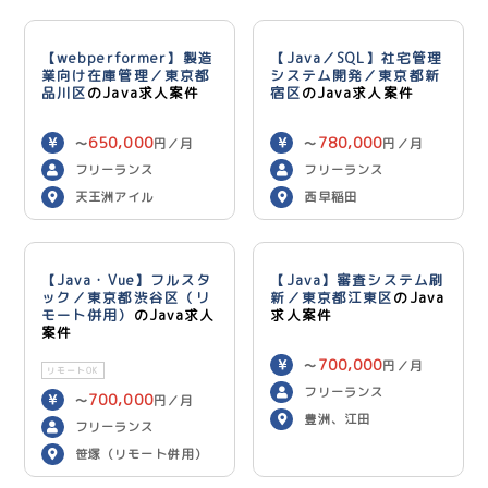
【webperformer】製造
【Java／SQL】社宅管理
業向け在庫管理／東京都
システム開発／東京都新
品川区
のJava求人案件
宿区
のJava求人案件
650,000
780,000
〜
円／月
〜
円／月
フリーランス
フリーランス
天王洲アイル
西早稲田
【Java・Vue】フルスタ
【Java】審査システム刷
ック／東京都渋谷区（リ
新／東京都江東区
のJava
モート併用）
のJava求人
求人案件
案件
700,000
〜
円／月
リモートOK
フリーランス
700,000
〜
円／月
豊洲、江田
フリーランス
笹塚（リモート併用）