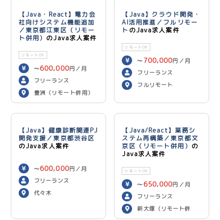
【Java・React】電力会
【Java】クラウド開発・
社向けシステム機能追加
AI活用推進／フルリモー
／東京都江東区（リモー
ト
のJava求人案件
ト併用）
のJava求人案件
リモートOK
リモートOK
700,000
〜
円／月
600,000
〜
円／月
フリーランス
フリーランス
フルリモート
豊洲（リモート併用）
【Java】健康診断関連PJ
【Java/React】業務シ
開発支援／東京都渋谷区
ステム再構築／東京都文
のJava求人案件
京区（リモート併用）
の
Java求人案件
600,000
〜
円／月
リモートOK
フリーランス
650,000
〜
円／月
代々木
フリーランス
新大塚（リモート併
用）