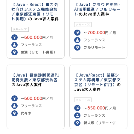
【Java・React】電力会
【Java】クラウド開発・
社向けシステム機能追加
AI活用推進／フルリモー
／東京都江東区（リモー
ト
のJava求人案件
ト併用）
のJava求人案件
リモートOK
リモートOK
700,000
〜
円／月
600,000
〜
円／月
フリーランス
フリーランス
フルリモート
豊洲（リモート併用）
【Java】健康診断関連PJ
【Java/React】業務シ
開発支援／東京都渋谷区
ステム再構築／東京都文
のJava求人案件
京区（リモート併用）
の
Java求人案件
600,000
〜
円／月
リモートOK
フリーランス
650,000
〜
円／月
代々木
フリーランス
新大塚（リモート併
用）