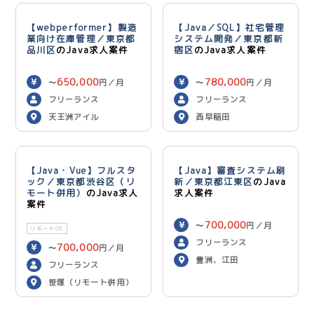
【webperformer】製造
【Java／SQL】社宅管理
業向け在庫管理／東京都
システム開発／東京都新
品川区
のJava求人案件
宿区
のJava求人案件
650,000
780,000
〜
円／月
〜
円／月
フリーランス
フリーランス
天王洲アイル
西早稲田
【Java・Vue】フルスタ
【Java】審査システム刷
ック／東京都渋谷区（リ
新／東京都江東区
のJava
モート併用）
のJava求人
求人案件
案件
700,000
〜
円／月
リモートOK
フリーランス
700,000
〜
円／月
豊洲、江田
フリーランス
笹塚（リモート併用）