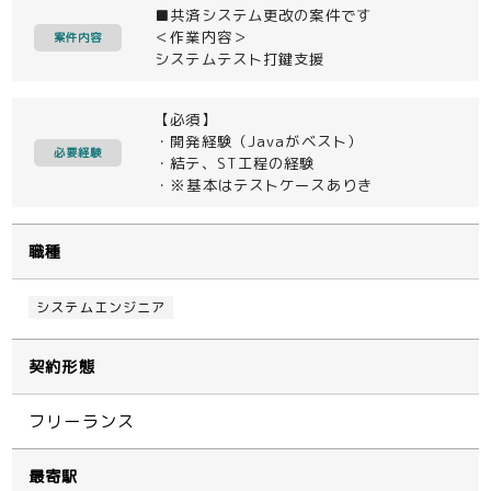
■共済システム更改の案件です
＜作業内容＞
案件内容
システムテスト打鍵支援
【必須】
・開発経験（Javaがベスト）
必要経験
・結テ、ST工程の経験
・※基本はテストケースありき
職種
システムエンジニア
契約形態
フリーランス
最寄駅